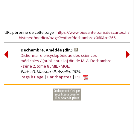
URL pérenne de cette page :
https://www.biusante.parisdescartes.fr/
histmed/medica/page?extbnfdechambrex060&p=266
Dechambre, Amédée (dir.).
Dictionnaire encyclopédique des sciences
médicales / [publ. sous la] dir. de M. A. Dechambre .
- série 2, tome 8 , MIL - MOE.
Paris : G. Masson : P. Asselin, 1874.
Page à Page
Par chapitres
PDF