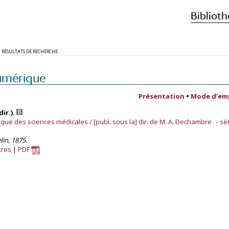
Biblioth
RÉSULTATS DE RECHERCHE
umérique
Présentation
•
Mode d’em
ir.).
ue des sciences médicales / [publ. sous la] dir. de M. A. Dechambre . - sér
lin, 1875.
tres
PDF