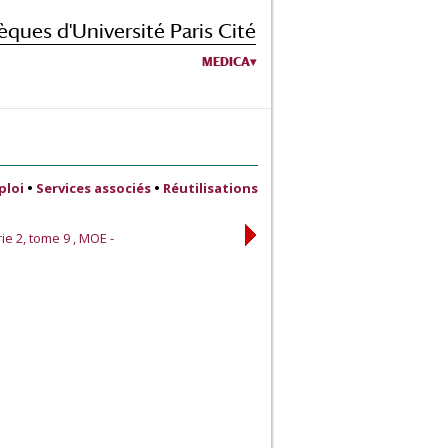
èques d'Université Paris Cité
MEDICA
ploi
•
Services associés
•
Réutilisations
ie 2, tome 9 , MOE -