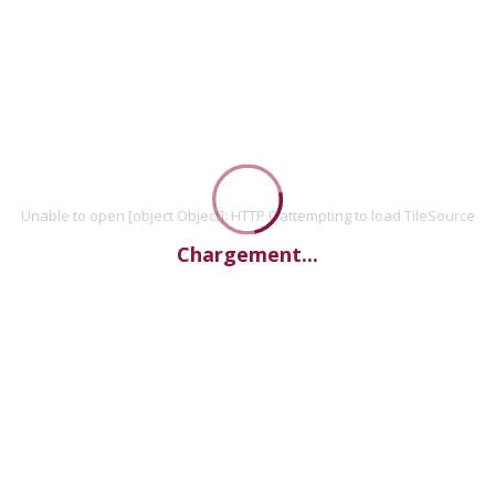
Unable to open [object Object]: HTTP 0 attempting to load TileSource
Chargement...