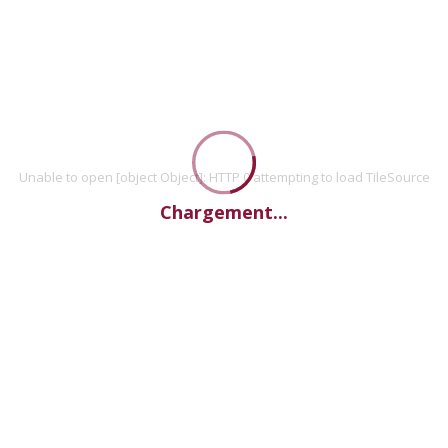
Unable to open [object Object]: HTTP 0 attempting to load TileSource
Chargement...