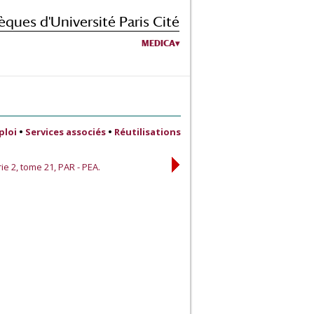
èques d'Université Paris Cité
MEDICA
ploi
•
Services associés
•
Réutilisations
ie 2, tome 21, PAR - PEA.