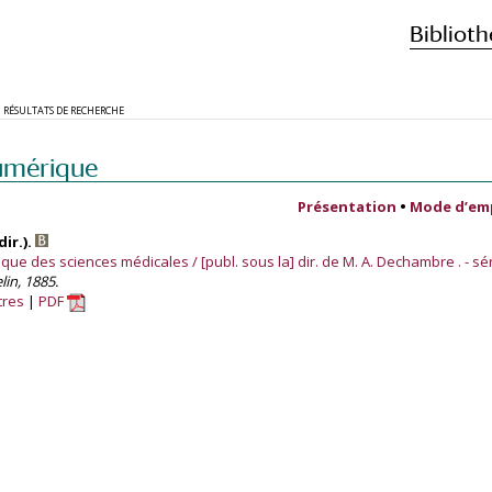
Biblioth
RÉSULTATS DE RECHERCHE
umérique
Présentation
•
Mode d’em
ir.).
ue des sciences médicales / [publ. sous la] dir. de M. A. Dechambre . - sér
lin, 1885.
tres
PDF