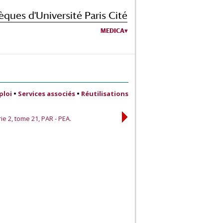
èques d'Université Paris Cité
MEDICA
ploi
•
Services associés
•
Réutilisations
ie 2, tome 21, PAR - PEA.