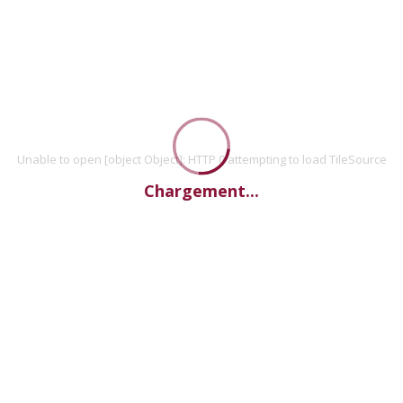
Unable to open [object Object]: HTTP 0 attempting to load TileSource
Chargement...