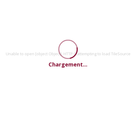
Unable to open [object Object]: HTTP 0 attempting to load TileSource
Chargement...