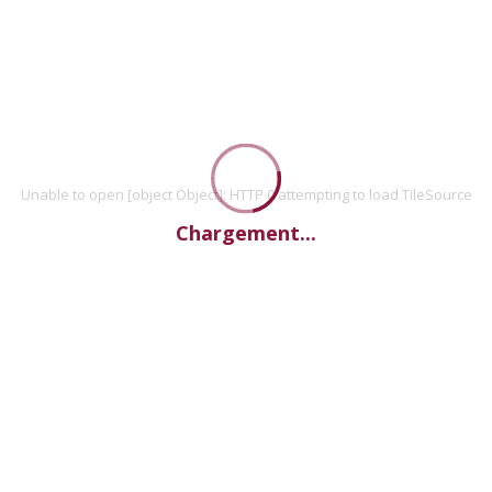
Unable to open [object Object]: HTTP 0 attempting to load TileSource
Chargement...