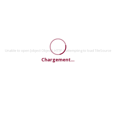
Unable to open [object Object]: HTTP 0 attempting to load TileSource
Chargement...