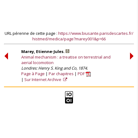
URL pérenne de cette page :
https://www.biusante.parisdescartes.fr/
histmed/medica/page?marey001&p=66
Marey, Etienne-Jules.
Animal mechanism : a treatise on terrestrial and
aerial locomotion
Londres: Henry S. King and Co, 1874.
Page à Page
Par chapitres
PDF
Sur Internet Archive