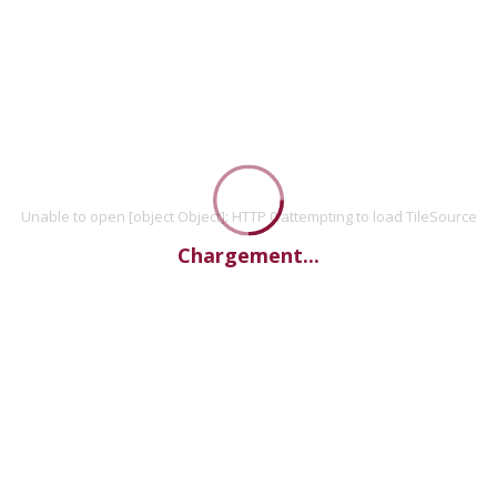
Unable to open [object Object]: HTTP 0 attempting to load TileSource
Chargement...