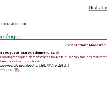
Biblioth
RÉSULTATS DE RECHERCHE
umérique
Présentation
•
Mode d’em
te Auguste ; Marey, Etienne-Jules.
es cardiographiques: démonstration nouvelle du mécanisme des mouvemen
reurs à indication continue
mie impériale de médecine, 1863, XXVI, p. 268-319
tres
PDF