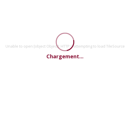
Unable to open [object Object]: HTTP 0 attempting to load TileSource
Chargement...