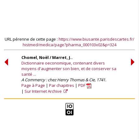
URL pérenne de cette page :
https://www.biusante.parisdescartes.fr/
histmed/medica/page?pharma_000103x02&p=324
Chomel, Noël / Marret, J..
Dictionnaire oeconomique, contenant divers
moyens d'augmenter son bien, et de conserver sa
santé ...
A Commercy : chez Henry Thomas & Cie, 1741.
Page à Page
Par chapitres
PDF
Sur Internet Archive