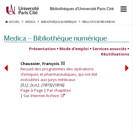
Bibliothèques d'Université Paris Cité
ACCUEIL
MEDICA
BIBLIOTHÈQUE NUMÉRIQUE
RÉSULTATS DE RECHERCHE
Medica — Bibliothèque numérique
Présentation
•
Mode d’emploi
•
Services associés
•
Réutilisations
Chaussier, François.
Recueil des programmes des opérations
chimiques et pharmaceutiques, qui ont été
exécutées aux jurys médicaux
[S.l.] : [s.n.] , [1815]-[1816].
Page à Page
Par chapitres
Sur Internet Archive