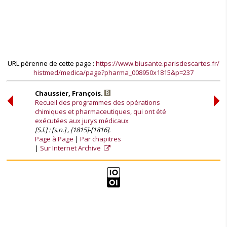
URL pérenne de cette page :
https://www.biusante.parisdescartes.fr/
histmed/medica/page?pharma_008950x1815&p=237
Chaussier, François.
Recueil des programmes des opérations
chimiques et pharmaceutiques, qui ont été
exécutées aux jurys médicaux
[S.l.] : [s.n.] , [1815]-[1816].
Page à Page
Par chapitres
Sur Internet Archive