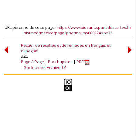
URL pérenne de cette page :
https://www.biusante.parisdescartes.fr/
histmed/medica/page?pharma_ms000224&p=72
Recueil de recettes et de remèdes en français et
espagnol
s.d..
Page à Page
Par chapitres
PDF
Sur Internet Archive