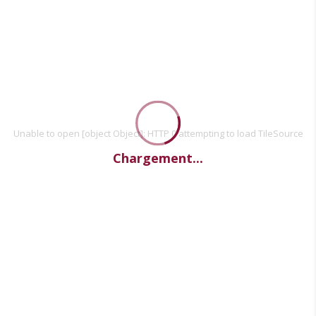
Unable to open [object Object]: HTTP 0 attempting to load TileSource
Chargement...