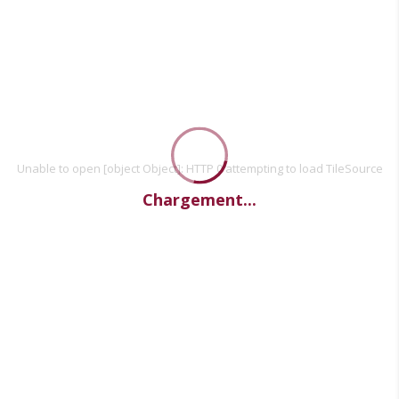
Unable to open [object Object]: HTTP 0 attempting to load TileSource
Chargement...