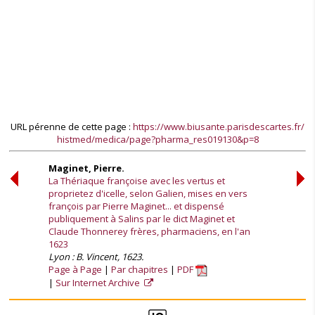
URL pérenne de cette page :
https://www.biusante.parisdescartes.fr/
histmed/medica/page?pharma_res019130&p=8
Maginet, Pierre.
La Thériaque françoise avec les vertus et
proprietez d'icelle, selon Galien, mises en vers
françois par Pierre Maginet... et dispensé
publiquement à Salins par le dict Maginet et
Claude Thonnerey frères, pharmaciens, en l'an
1623
Lyon : B. Vincent, 1623.
Page à Page
Par chapitres
PDF
Sur Internet Archive