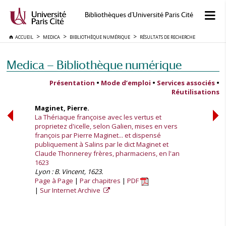
Bibliothèques d'Université Paris Cité
ACCUEIL
MEDICA
BIBLIOTHÈQUE NUMÉRIQUE
RÉSULTATS DE RECHERCHE
Medica — Bibliothèque numérique
Présentation
•
Mode d’emploi
•
Services associés
•
Réutilisations
Maginet, Pierre.
La Thériaque françoise avec les vertus et
proprietez d'icelle, selon Galien, mises en vers
françois par Pierre Maginet... et dispensé
publiquement à Salins par le dict Maginet et
Claude Thonnerey frères, pharmaciens, en l'an
1623
Lyon : B. Vincent, 1623.
Page à Page
Par chapitres
PDF
Sur Internet Archive