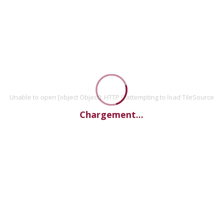
Unable to open [object Object]: HTTP 0 attempting to load TileSource
Chargement...