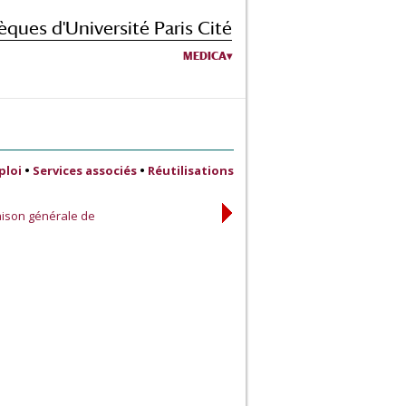
èques d'Université Paris Cité
MEDICA
ploi
•
Services associés
•
Réutilisations
aison générale de