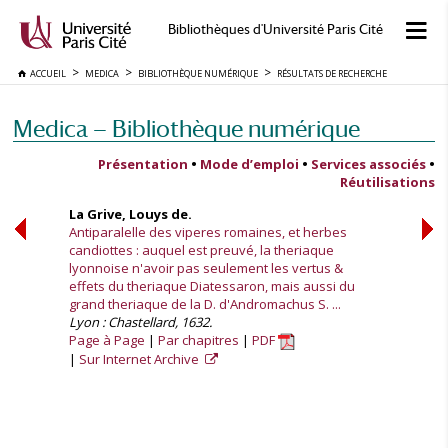
Bibliothèques d'Université Paris Cité
ACCUEIL
MEDICA
BIBLIOTHÈQUE NUMÉRIQUE
RÉSULTATS DE RECHERCHE
Medica — Bibliothèque numérique
Présentation
•
Mode d’emploi
•
Services associés
•
Réutilisations
La Grive, Louys de.
Antiparalelle des viperes romaines, et herbes
candiottes : auquel est preuvé, la theriaque
lyonnoise n'avoir pas seulement les vertus &
effets du theriaque Diatessaron, mais aussi du
grand theriaque de la D. d'Andromachus S. ...
Lyon : Chastellard, 1632.
Page à Page
Par chapitres
PDF
Sur Internet Archive