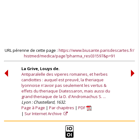
URL pérenne de cette page :
https://www.biusante.parisdescartes.fr/
histmed/medica/page?pharma_res031597&p=91
La Grive, Louys de.
Antiparalelle des viperes romaines, et herbes
candiottes : auquel est preuvé, la theriaque
lyonnoise n'avoir pas seulement les vertus &
effets du theriaque Diatessaron, mais aussi du
grand theriaque de la D. d'Andromachus S. ...
Lyon : Chastellard, 1632.
Page à Page
Par chapitres
PDF
Sur Internet Archive