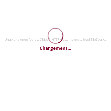
Unable to open [object Object]: HTTP 0 attempting to load TileSource
Chargement...