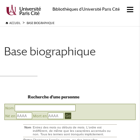
Bibliothèques d'Université Paris Cité
ACCUEIL
BASE BIOGRAPHIQUE
Base biographique
Recherche d'une personne
Nom
Né en
Mort en
Nom
Entrez des mots ou débuts de mots. L'ordre est
indifférent, de même que les caractères accentués ou
non. Tous les termes sont tronqués implicitement.
Dates
Choisissez l'année exacte, ou des intervalles