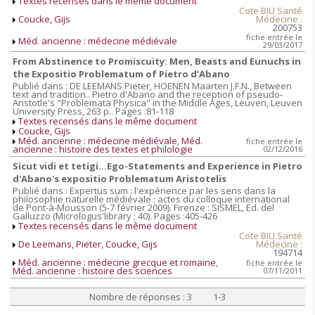
Textes recensés dans le même document
Cote BIU Santé
Coucke, Gijs
Médecine :
200753
fiche entrée le
Méd. ancienne : médecine médiévale
29/03/2017
From Abstinence to Promiscuity: Men, Beasts and Eunuchs in
the Expositio Problematum of Pietro d’Abano
Publié dans : DE LEEMANS Pieter, HOENEN Maarten J.F.N., Between
text and tradition.. Pietro d'Abano and the reception of pseudo-
Aristotle's "Problemata Physica" in the Middle Ages, Leuven, Leuven
University Press, 263 p.. Pages :81-118
Textes recensés dans le même document
Coucke, Gijs
Méd. ancienne : médecine médiévale
,
Méd.
fiche entrée le
ancienne : histoire des textes et philologie
02/12/2016
Sicut vidi et tetigi...Ego-Statements and Experience in Pietro
d'Abano's expositio Problematum Aristotelis
Publié dans : Expertus sum : l'expérience par les sens dans la
philosophie naturelle médiévale : actes du colloque international
de Pont-à-Mousson (5-7 février 2009). Firenze : SISMEL, Ed. del
Galluzzo (Micrologus'library ; 40). Pages :405-426
Textes recensés dans le même document
Cote BIU Santé
De Leemans, Pieter
,
Coucke, Gijs
Médecine :
194714
Méd. ancienne : médecine grecque et romaine
,
fiche entrée le
Méd. ancienne : histoire des sciences
07/11/2011
Nombre de réponses : 3 1-3