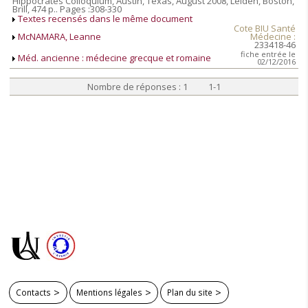
Hippocrates Colloquium, Austin, Texas, August 2008, Leiden, Boston,
Brill, 474 p.. Pages :308-330
Textes recensés dans le même document
Cote BIU Santé
McNAMARA, Leanne
Médecine :
233418-46
fiche entrée le
Méd. ancienne : médecine grecque et romaine
02/12/2016
Nombre de réponses : 1 1-1
Contacts
Mentions légales
Plan du site