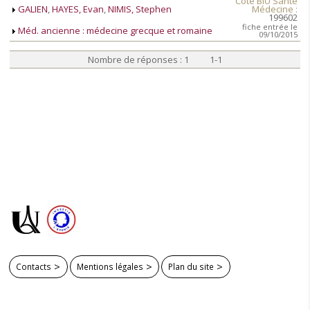
Cote BIU Santé
GALIEN
,
HAYES, Evan
,
NIMIS, Stephen
Médecine :
199602
fiche entrée le
Méd. ancienne : médecine grecque et romaine
09/10/2015
Nombre de réponses : 1 1-1
Contacts
Mentions légales
Plan du site