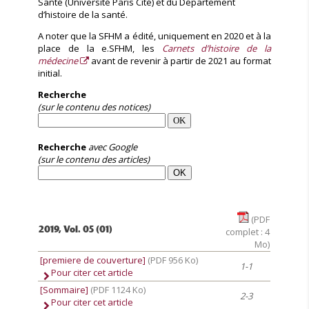
Santé (Université Paris Cité) et du Département
d’histoire de la santé.
A noter que la SFHM a édité, uniquement en 2020 et à la
place de la e.SFHM, les
Carnets d’histoire de la
médecine
avant de revenir à partir de 2021 au format
initial.
Recherche
(sur le contenu des notices)
Recherche
avec Google
(sur le contenu des articles)
(PDF
2019, Vol. 05 (01)
complet : 4
Mo)
[premiere de couverture]
(PDF 956 Ko)
1-1
Pour citer cet article
[Sommaire]
(PDF 1124 Ko)
2-3
Pour citer cet article