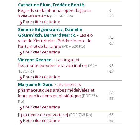
Catherine Blum, Frédéric Bonté. -
Regards sur la pharmacopée du Japon,
4-
XVIIe -XXe siècle
(PDF 931 Ko)
23
Pour citer cet article
Simone Gilgenkrantz, Danielle
Gourevitch, Bernard Marck. -
Les ex-
24-
voto de Kientzheim - Prédominance de
40
l’enfant et de la famille
(PDF 620 Ko)
Pour citer cet article
Vincent Geenen. -
La longue et
fascinante épopée de la vaccination
(PDF
41-
1376 Ko)
49
Pour citer cet article
Maryame El Gani. -
Les sciences
pharmaceutiques arabes médiévales et
50-
leurs applications en obstétrique
(PDF 254
55
Ko)
Pour citer cet article
[quatrieme de couverture]
(PDF 766 Ko)
56-
Pour citer cet article
56