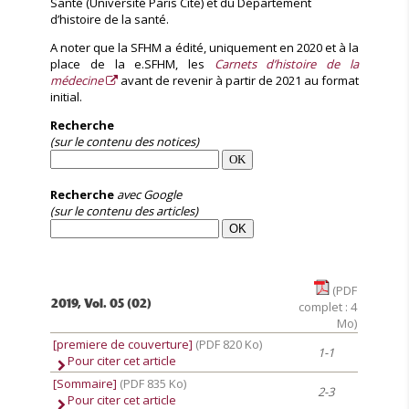
Santé (Université Paris Cité) et du Département
d’histoire de la santé.
A noter que la SFHM a édité, uniquement en 2020 et à la
place de la e.SFHM, les
Carnets d’histoire de la
médecine
avant de revenir à partir de 2021 au format
initial.
Recherche
(sur le contenu des notices)
Recherche
avec Google
(sur le contenu des articles)
(PDF
2019, Vol. 05 (02)
complet : 4
Mo)
[premiere de couverture]
(PDF 820 Ko)
1-1
Pour citer cet article
[Sommaire]
(PDF 835 Ko)
2-3
Pour citer cet article