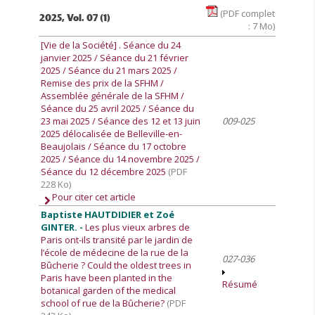
(PDF complet
2025, Vol. 07 (1)
: 7 Mo)
[Vie de la Société]
. Séance du 24
janvier 2025 / Séance du 21 février
2025 / Séance du 21 mars 2025 /
Remise des prix de la SFHM /
Assemblée générale de la SFHM /
Séance du 25 avril 2025 / Séance du
23 mai 2025 / Séance des 12 et 13 juin
009-025
2025 délocalisée de Belleville-en-
Beaujolais / Séance du 17 octobre
2025 / Séance du 14 novembre 2025 /
Séance du 12 décembre 2025
(PDF
228 Ko)
Pour citer cet article
Baptiste HAUTDIDIER et Zoé
GINTER. -
Les plus vieux arbres de
Paris ont-ils transité par le jardin de
l’école de médecine de la rue de la
027-036
Bûcherie ? Could the oldest trees in
Paris have been planted in the
Résumé
botanical garden of the medical
school of rue de la Bûcherie?
(PDF