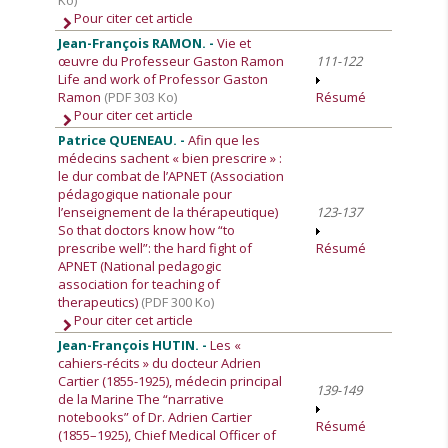
Ko)
Pour citer cet article
Jean-François RAMON. -
Vie et
œuvre du Professeur Gaston Ramon
111-122
Life and work of Professor Gaston
Ramon
(PDF 303 Ko)
Résumé
Pour citer cet article
Patrice QUENEAU. -
Afin que les
médecins sachent « bien prescrire » :
le dur combat de l’APNET (Association
pédagogique nationale pour
l’enseignement de la thérapeutique)
123-137
So that doctors know how “to
prescribe well”: the hard fight of
Résumé
APNET (National pedagogic
association for teaching of
therapeutics)
(PDF 300 Ko)
Pour citer cet article
Jean-François HUTIN. -
Les «
cahiers-récits » du docteur Adrien
Cartier (1855-1925), médecin principal
139-149
de la Marine The “narrative
notebooks” of Dr. Adrien Cartier
Résumé
(1855–1925), Chief Medical Officer of