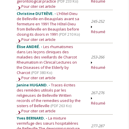
gerontological practice
(PDF 233 Ko)
Résumé
Pour citer cet article
Christine DUTRÈVE. -
L’Hôtel-Dieu
de Belleville-en-Beaujolais avant sa
245-252
fermeture en 1991 The Hôtel-Dieu
from Belleville en Beaujolais before
Résumé
closing its doors in 1991
(PDF 210 Ko)
Pour citer cet article
Élise ANDRÉ. -
Les rhumatismes
dans Les leçons cliniques des
maladies des vieillards de Charcot
253-266
Rheumatism in Clinical Lectures on
the Diseases of the Elderly by
Résumé
Charcot
(PDF 380 Ko)
Pour citer cet article
Janine HUGAND. -
Traces écrites
des remèdes utilisés par les
267-276
religieuses de Belleville Written
records of the remedies used by the
Résumé
sisters of Belleville
(PDF 263 Ko)
Pour citer cet article
Yves BERNARD. -
La mixture
vermifuge des sœurs hospitalières
277-287
de Belleville The deworming mixture