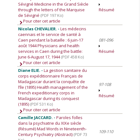
Sévigné Medicine in the Grand Siècle
through the letters of the Marquise
Résumé
de Sévigné
(PDF 197 Ko)
Pour citer cet article
Nicolas CHEVALIER. -
Les médecins
caennais et le service de santé à
Caen pendant la bataille : 6 juin-17
081-096
août 1944 Physicians and health
services in Caen during the battle:
Résumé
June 6-August 17, 1944
(PDF 458 Ko)
Pour citer cet article
Diane ELIE. -
La gestion sanitaire du
corps expéditionnaire Français de
Madagascar durant la conquête de
97-108
l’île (1895) Health management of the
French expeditionary corps in
Résumé
Madagascar during its conquest
(1895)
(PDF 531 Ko)
Pour citer cet article
Camille JACCARD. -
Paroles folles
dans la psychiatrie du XIXe siècle
(Résumé) Mad Words in Nineteenth-
109-110
Century Psychiatry (Abstract)
(PDF 73