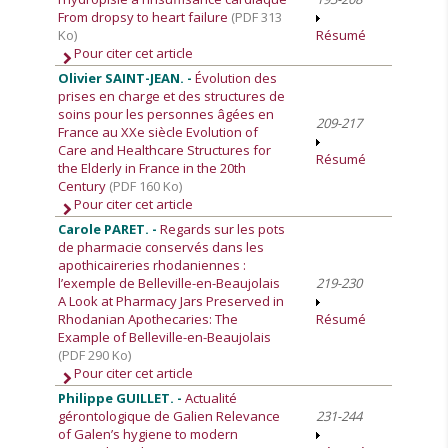
From dropsy to heart failure
(PDF 313
Ko)
Résumé
Pour citer cet article
Olivier SAINT-JEAN. -
Évolution des
prises en charge et des structures de
soins pour les personnes âgées en
209-217
France au XXe siècle Evolution of
Care and Healthcare Structures for
Résumé
the Elderly in France in the 20th
Century
(PDF 160 Ko)
Pour citer cet article
Carole PARET. -
Regards sur les pots
de pharmacie conservés dans les
apothicaireries rhodaniennes :
l’exemple de Belleville-en-Beaujolais
219-230
A Look at Pharmacy Jars Preserved in
Rhodanian Apothecaries: The
Résumé
Example of Belleville-en-Beaujolais
(PDF 290 Ko)
Pour citer cet article
Philippe GUILLET. -
Actualité
gérontologique de Galien Relevance
231-244
of Galen’s hygiene to modern