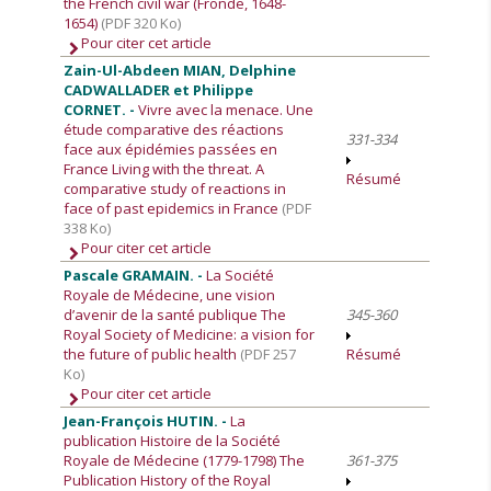
the French civil war (Fronde, 1648-
1654)
(PDF 320 Ko)
Pour citer cet article
Zain-Ul-Abdeen MIAN, Delphine
CADWALLADER et Philippe
CORNET. -
Vivre avec la menace. Une
étude comparative des réactions
331-334
face aux épidémies passées en
France Living with the threat. A
Résumé
comparative study of reactions in
face of past epidemics in France
(PDF
338 Ko)
Pour citer cet article
Pascale GRAMAIN. -
La Société
Royale de Médecine, une vision
d’avenir de la santé publique The
345-360
Royal Society of Medicine: a vision for
the future of public health
(PDF 257
Résumé
Ko)
Pour citer cet article
Jean-François HUTIN. -
La
publication Histoire de la Société
Royale de Médecine (1779-1798) The
361-375
Publication History of the Royal