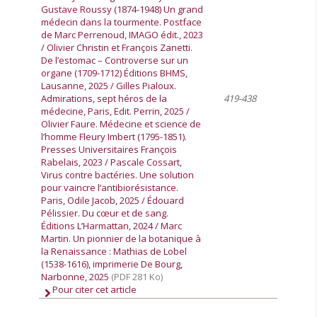
Gustave Roussy (1874-1948) Un grand
médecin dans la tourmente. Postface
de Marc Perrenoud, IMAGO édit., 2023
/ Olivier Christin et François Zanetti.
De l’estomac – Controverse sur un
organe (1709-1712) Éditions BHMS,
Lausanne, 2025 / Gilles Pialoux.
Admirations, sept héros de la
419-438
médecine, Paris, Edit. Perrin, 2025 /
Olivier Faure. Médecine et science de
l’homme Fleury Imbert (1795-1851).
Presses Universitaires François
Rabelais, 2023 / Pascale Cossart,
Virus contre bactéries. Une solution
pour vaincre l’antibiorésistance.
Paris, Odile Jacob, 2025 / Édouard
Pélissier. Du cœur et de sang.
Éditions L’Harmattan, 2024 / Marc
Martin. Un pionnier de la botanique à
la Renaissance : Mathias de Lobel
(1538-1616), imprimerie De Bourg,
Narbonne, 2025
(PDF 281 Ko)
Pour citer cet article