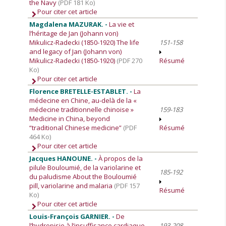
the Navy
(PDF 181 Ko)
Pour citer cet article
Magdalena MAZURAK. -
La vie et
l’héritage de Jan (Johann von)
Mikulicz-Radecki (1850-1920) The life
151-158
and legacy of Jan (Johann von)
Mikulicz-Radecki (1850-1920)
(PDF 270
Résumé
Ko)
Pour citer cet article
Florence BRETELLE-ESTABLET. -
La
médecine en Chine, au-delà de la «
médecine traditionnelle chinoise »
159-183
Medicine in China, beyond
“traditional Chinese medicine”
(PDF
Résumé
464 Ko)
Pour citer cet article
Jacques HANOUNE. -
À propos de la
pilule Bouloumié, de la variolarine et
185-192
du paludisme About the Bouloumié
pill, variolarine and malaria
(PDF 157
Résumé
Ko)
Pour citer cet article
Louis-François GARNIER. -
De
l’hydropisie à l’insuffisance cardiaque
193-208