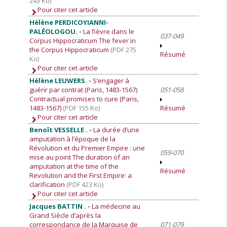
243 Ko)
Pour citer cet article
Hélène PERDICOYIANNI-
PALÉOLOGOU. -
La fièvre dans le
037-049
Corpus Hippocraticum The fever in
the Corpus Hippocraticum
(PDF 275
Résumé
Ko)
Pour citer cet article
Hélène LEUWERS. -
S’engager à
guérir par contrat (Paris, 1483-1567)
051-058
Contractual promises to cure (Paris,
1483-1567)
(PDF 155 Ko)
Résumé
Pour citer cet article
Benoît VESSELLE . -
La durée d’une
amputation à l’époque de la
Révolution et du Premier Empire : une
059-070
mise au point The duration of an
amputation at the time of the
Résumé
Revolution and the First Empire: a
clarification
(PDF 423 Ko)
Pour citer cet article
Jacques BATTIN . -
La médecine au
Grand Siècle d’après la
correspondance de la Marquise de
071-079