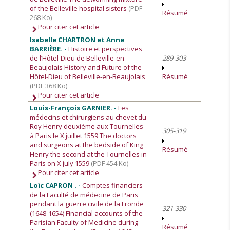
of the Belleville hospital sisters
(PDF
Résumé
268 Ko)
Pour citer cet article
Isabelle CHARTRON et Anne
BARRIÈRE. -
Histoire et perspectives
de l’Hôtel-Dieu de Belleville-en-
289-303
Beaujolais History and Future of the
Hôtel-Dieu of Belleville-en-Beaujolais
Résumé
(PDF 368 Ko)
Pour citer cet article
Louis-François GARNIER. -
Les
médecins et chirurgiens au chevet du
Roy Henry deuxième aux Tournelles
305-319
à Paris le X juillet 1559 The doctors
and surgeons at the bedside of King
Résumé
Henry the second at the Tournelles in
Paris on X july 1559
(PDF 454 Ko)
Pour citer cet article
Loïc CAPRON . -
Comptes financiers
de la Faculté de médecine de Paris
pendant la guerre civile de la Fronde
321-330
(1648-1654) Financial accounts of the
Parisian Faculty of Medicine during
Résumé