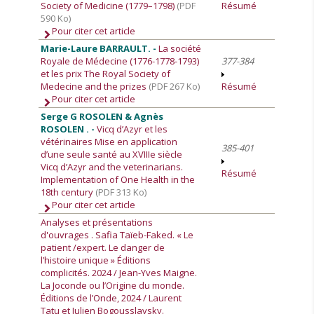
Society of Medicine (1779–1798)
(PDF
Résumé
590 Ko)
Pour citer cet article
Marie-Laure BARRAULT. -
La société
Royale de Médecine (1776-1778-1793)
377-384
et les prix The Royal Society of
Medecine and the prizes
(PDF 267 Ko)
Résumé
Pour citer cet article
Serge G ROSOLEN & Agnès
ROSOLEN . -
Vicq d’Azyr et les
vétérinaires Mise en application
385-401
d’une seule santé au XVIIIe siècle
Vicq d’Azyr and the veterinarians.
Résumé
Implementation of One Health in the
18th century
(PDF 313 Ko)
Pour citer cet article
Analyses et présentations
d'ouvrages
. Safia Taïeb-Faked. « Le
patient /expert. Le danger de
l’histoire unique » Éditions
complicités. 2024 / Jean-Yves Maigne.
La Joconde ou l’Origine du monde.
Éditions de l’Onde, 2024 / Laurent
Tatu et Julien Bogousslavsky.