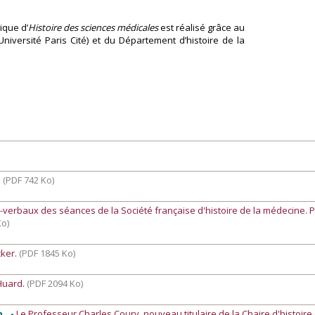
ique d’
Histoire des sciences médicales
est réalisé grâce au
Université Paris Cité) et du Département d’histoire de la
.
(PDF 742 Ko)
s-verbaux des séances de la Société française d'histoire de la médecine. 
Ko)
cker.
(PDF 1845 Ko)
 Huard.
(PDF 2094 Ko)
.. -
Le Professeur Charles Coury, nouveau titulaire de la Chaire d'histoire 