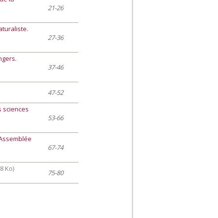
21-26
turaliste.
27-36
ngers.
37-46
47-52
s sciences
53-66
. Assemblée
67-74
8 Ko)
75-80