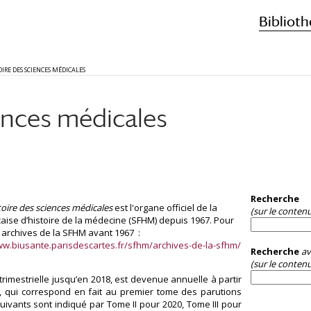
Biblioth
OIRE DES SCIENCES MÉDICALES
ences médicales
Recherche
toire des sciences médicales
est l'organe officiel de la
(sur le conten
çaise d’histoire de la médecine (SFHM) depuis 1967. Pour
s archives de la SFHM avant 1967 :
ww.biusante.parisdescartes.fr/sfhm/archives-de-la-sfhm/
Recherche
av
(sur le contenu
trimestrielle jusqu’en 2018, est devenue annuelle à partir
I, qui correspond en fait au premier tome des parutions
uivants sont indiqué par Tome II pour 2020, Tome III pour