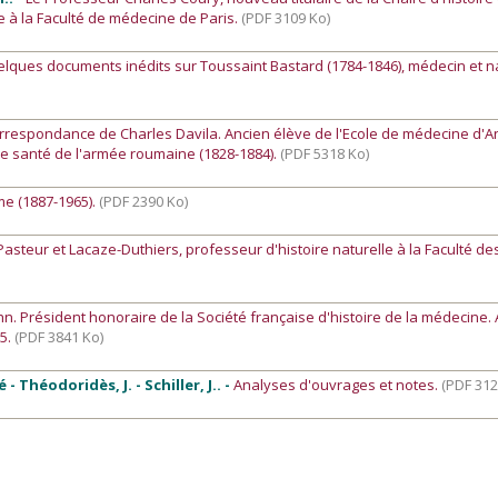
e à la Faculté de médecine de Paris.
(PDF 3109 Ko)
lques documents inédits sur Toussaint Bastard (1784-1846), médecin et na
rrespondance de Charles Davila. Ancien élève de l'Ecole de médecine d'A
e santé de l'armée roumaine (1828-1884).
(PDF 5318 Ko)
e (1887-1965).
(PDF 2390 Ko)
Pasteur et Lacaze-Duthiers, professeur d'histoire naturelle à la Faculté de
hn. Président honoraire de la Société française d'histoire de la médecine
65.
(PDF 3841 Ko)
- Théodoridès, J. - Schiller, J.. -
Analyses d'ouvrages et notes.
(PDF 312