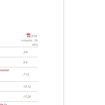
(PDF
complet : 39
Mo)
3-4
5-6
Premier
7-12
13-16
17-20
de la