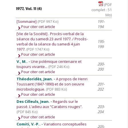
(PDF
1977, Vol. 11 (4)
complet : 51
Mo)
[Sommaire]
(PDF 997 Ko)
191-
Pour citer cet article
194
[Vie de la Société]
. Procès-verbal de la
séance du samedi 23 avril 1977. / Procès-
195-
verbal de la séance du samedi 4 juin
199
1977.
(PDF 1747 Ko)
Pour citer cet article
V., M.. -
Une polémique centenaire et
200-
toujours vivante...
(PDF 246 Ko)
200
Pour citer cet article
Théodoridès, Jean. -
A propos de Henri
Toussaint (1847-1890) et de son oeuvre
201-
microbiologique.
(PDF 883 Ko)
202
Pour citer cet article
Des Cilleuls, Jean. -
Regards sur le
passé. L'adieu aux “Carabins rouges”.
203-
(PDF 845 Ko)
204
Pour citer cet article
Comiti, V.-P.. -
Variations conceptuelles
205-