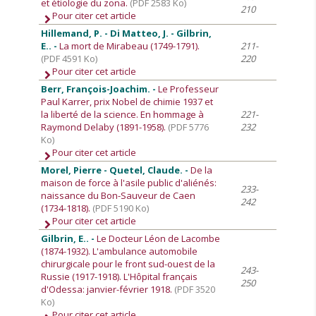
et étiologie du zona.
(PDF 2583 Ko)
210
Pour citer cet article
Hillemand, P. - Di Matteo, J. - Gilbrin,
E.. -
La mort de Mirabeau (1749-1791).
211-
(PDF 4591 Ko)
220
Pour citer cet article
Berr, François-Joachim. -
Le Professeur
Paul Karrer, prix Nobel de chimie 1937 et
la liberté de la science. En hommage à
221-
Raymond Delaby (1891-1958).
(PDF 5776
232
Ko)
Pour citer cet article
Morel, Pierre - Quetel, Claude. -
De la
maison de force à l'asile public d'aliénés:
233-
naissance du Bon-Sauveur de Caen
242
(1734-1818).
(PDF 5190 Ko)
Pour citer cet article
Gilbrin, E.. -
Le Docteur Léon de Lacombe
(1874-1932). L'ambulance automobile
chirurgicale pour le front sud-ouest de la
243-
Russie (1917-1918). L'Hôpital français
250
d'Odessa: janvier-février 1918.
(PDF 3520
Ko)
Pour citer cet article