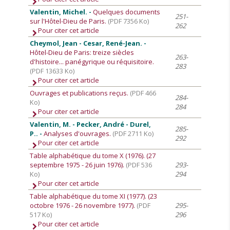
Valentin, Michel. -
Quelques documents
251-
sur l'Hôtel-Dieu de Paris.
(PDF 7356 Ko)
262
Pour citer cet article
Cheymol, Jean - Cesar, René-Jean. -
Hôtel-Dieu de Paris: treize siècles
263-
d'histoire... panégyrique ou réquisitoire.
283
(PDF 13633 Ko)
Pour citer cet article
Ouvrages et publications reçus.
(PDF 466
284-
Ko)
284
Pour citer cet article
Valentin, M. - Pecker, André - Durel,
285-
P.. -
Analyses d'ouvrages.
(PDF 2711 Ko)
292
Pour citer cet article
Table alphabétique du tome X (1976). (27
septembre 1975 - 26 juin 1976).
(PDF 536
293-
Ko)
294
Pour citer cet article
Table alphabétique du tome XI (1977). (23
octobre 1976 - 26 novembre 1977).
(PDF
295-
517 Ko)
296
Pour citer cet article