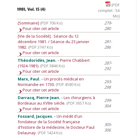
(PDF
1981, Vol. 15 (4)
complet : 54
Mo)
[Sommaire]
(PDF 706 Ko)
279-
Pour citer cet article
280
[Vie de la Société]
. Séance du 12
décembre 1981. / Séance du 23 janvier
281-
1982.
(PDF 3747 Ko)
286
Pour citer cet article
Théodoridès, Jean. -
Pierre Chabbert
287-
(1924-1981).
(PDF 3846 Ko)
292
Pour citer cet article
Marx, Paul. -
Un procès médical en
293-
Normandie en 1730.
(PDF 4580 Ko)
298
Pour citer cet article
Darracq, Pierre-Jean. -
Les chirurgiens à
299-
Bordeaux au XVIIIe siècle.
(PDF 3657 Ko)
304
Pour citer cet article
Fossard, Jacques. -
Un inédit d'un
fondateur de la Société française
305-
d'histoire de la médecine, le Docteur Paul
306
Delaunay.
(PDF 1424 Ko)