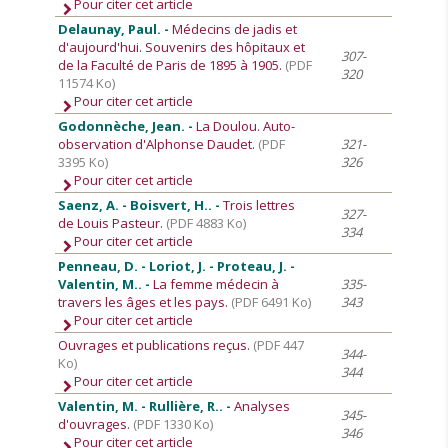
Pour citer cet article
Delaunay, Paul. -
Médecins de jadis et
d'aujourd'hui. Souvenirs des hôpitaux et
307-
de la Faculté de Paris de 1895 à 1905.
(PDF
320
11574 Ko)
Pour citer cet article
Godonnèche, Jean. -
La Doulou. Auto-
observation d'Alphonse Daudet.
(PDF
321-
3395 Ko)
326
Pour citer cet article
Saenz, A. - Boisvert, H.. -
Trois lettres
327-
de Louis Pasteur.
(PDF 4883 Ko)
334
Pour citer cet article
Penneau, D. - Loriot, J. - Proteau, J. -
Valentin, M.. -
La femme médecin à
335-
travers les âges et les pays.
(PDF 6491 Ko)
343
Pour citer cet article
Ouvrages et publications reçus.
(PDF 447
344-
Ko)
344
Pour citer cet article
Valentin, M. - Rullière, R.. -
Analyses
345-
d'ouvrages.
(PDF 1330 Ko)
346
Pour citer cet article