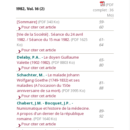
(PDF
1982, Vol. 16 (2)
complet : 36
Mo)
[Sommaire]
(PDF 340 Ko)
59-
Pour citer cet article
60
[Vie de la Société]
. Séance du 24 avril
1982. / Séance du 15 mai 1982.
(PDF 1625
61-
Ko)
64
Pour citer cet article
Delaby, P.A.. -
Le doyen Guillaume
65-
Valette (1902-1982).
(PDF 8803 Ko)
80
Pour citer cet article
Schachter, M.. -
Le malade Johann
Wolfgang Goethe (1749-1832) et ses
81-
maladies (A l'occasion du 150e
88
anniversaire de sa mort).
(PDF 3995 Ko)
Pour citer cet article
Chabert, J.M. - Bocquet, J.P.. -
Numismatique et histoire de la médecine.
89-
A propos d'un denier de la république
92
romaine.
(PDF 1640 Ko)
Pour citer cet article