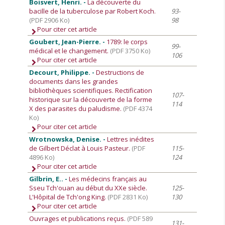
Boisvert, Henri. -
La découverte du
bacille de la tuberculose par Robert Koch.
93-
(PDF 2906 Ko)
98
Pour citer cet article
Goubert, Jean-Pierre. -
1789: le corps
99-
médical et le changement.
(PDF 3750 Ko)
106
Pour citer cet article
Decourt, Philippe. -
Destructions de
documents dans les grandes
bibliothèques scientifiques. Rectification
107-
historique sur la découverte de la forme
114
X des parasites du paludisme.
(PDF 4374
Ko)
Pour citer cet article
Wrotnowska, Denise. -
Lettres inédites
de Gilbert Déclat à Louis Pasteur.
(PDF
115-
4896 Ko)
124
Pour citer cet article
Gilbrin, E.. -
Les médecins français au
Sseu Tch'ouan au début du XXe siècle.
125-
L'Hôpital de Tch'ong King.
(PDF 2831 Ko)
130
Pour citer cet article
Ouvrages et publications reçus.
(PDF 589
131-