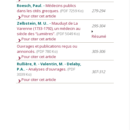
Roesch, Paul. -
Médecins publics
dans les cités grecques.
(PDF 7259 Ko)
279-294
Pour citer cet article
Zelbstein, M. U.. -
Mauduyt de La
295-304
Varenne (1733-1792), un médecin au
siècle des “Lumières”.
(PDF 5049 Ko)
Résumé
Pour citer cet article
Ouvrages et publications reçus ou
annoncés.
(PDF 780 Ko)
305-306
Pour citer cet article
Rullière, R. - Valentin, M. - Delaby,
P.A.. -
Analyses d'ouvrages.
(PDF
307-312
3039 Ko)
Pour citer cet article