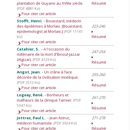
plantation de Guyane au XVIIIe siècle.
Résumé
(PDF 4881 Ko)
Pour citer cet article
Stofft, Henri. -
Bouestard, médecin
des épidémies à Morlaix. [Bouestard,
223-246
epidemiologist at Morlaix.]
(PDF 11141
Ko)
Résumé
Pour citer cet article
Catahier, S.. -
A l'occasion du
247-254
millénaire de la mort d'lbnoul-Jazzar
(Algizar).
(PDF 4129 Ko)
Résumé
Pour citer cet article
Angot, Jean. -
Un crâne à face
255-260
décorée de la civilisation mixtèque.
(PDF 2512 Ko)
Résumé
Pour citer cet article
Logeay, René. -
Bonheurs et
261-270
malheurs de la clinique Tarnier.
(PDF
5347 Ko)
Résumé
Pour citer cet article
Jottras, Paul L.. -
Jean Astruc,
271-278
médecin humaniste.
(PDF 3924 Ko)
Pour citer cet article
Résumé