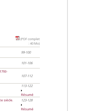
(PDF complet
: 40 Mo)
99-100
101-106
1793-
107-112
113-122
Résumé
Xe siècle.
123-128
Résumé