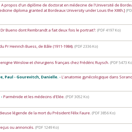
-
A propos d'un diplôme de doctorat en médecine de l'Université de Bord
edicine diploma granted at Bordeaux University under Louis the XIIIth.]
(PD
e Dr Bueno dont Rembrandt a fait deux fois le portrait?.
(PDF 4197 Ko)
du Pr Heinrich Buess, de Bâle (1911-1984).
(PDF 2336 Ko)
enigne Winslow et chirurgiens français chez Frédéric Ruysch.
(PDF 5473 Ko
e, Paul - Gourevitch, Danielle. -
L'anatomie gynécologique dans Soran
 -
Parménide et les médecins d'Elée.
(PDF 3052 Ko)
dieuse légende de la mort du Président Félix Faure.
(PDF 3856 Ko)
 reçus ou annoncés.
(PDF 1249 Ko)