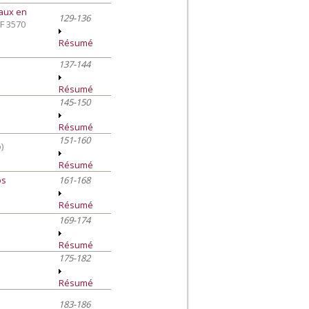
eaux en
129-136
F 3570
Résumé
137-144
Résumé
145-150
Résumé
151-160
)
Résumé
os
161-168
Résumé
169-174
Résumé
175-182
Résumé
183-186