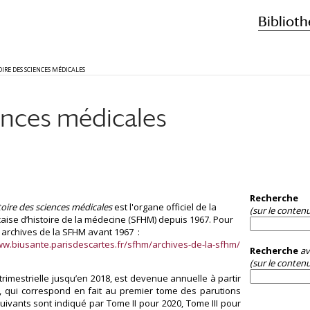
Biblioth
OIRE DES SCIENCES MÉDICALES
ences médicales
Recherche
toire des sciences médicales
est l'organe officiel de la
(sur le conten
çaise d’histoire de la médecine (SFHM) depuis 1967. Pour
s archives de la SFHM avant 1967 :
ww.biusante.parisdescartes.fr/sfhm/archives-de-la-sfhm/
Recherche
av
(sur le contenu
trimestrielle jusqu’en 2018, est devenue annuelle à partir
I, qui correspond en fait au premier tome des parutions
uivants sont indiqué par Tome II pour 2020, Tome III pour