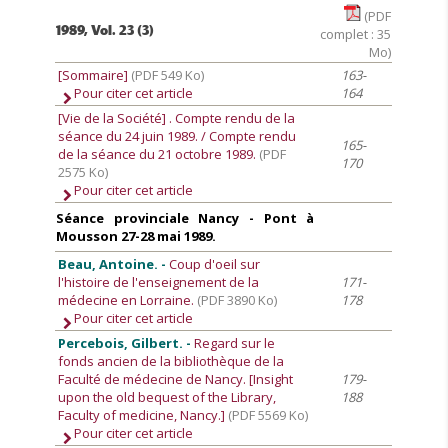
(PDF
1989, Vol. 23 (3)
complet : 35
Mo)
[Sommaire]
(PDF 549 Ko)
163-
Pour citer cet article
164
[Vie de la Société]
. Compte rendu de la
séance du 24 juin 1989. / Compte rendu
165-
de la séance du 21 octobre 1989.
(PDF
170
2575 Ko)
Pour citer cet article
Séance provinciale Nancy - Pont à
Mousson 27-28 mai 1989.
Beau, Antoine. -
Coup d'oeil sur
l'histoire de l'enseignement de la
171-
médecine en Lorraine.
(PDF 3890 Ko)
178
Pour citer cet article
Percebois, Gilbert. -
Regard sur le
fonds ancien de la bibliothèque de la
Faculté de médecine de Nancy. [Insight
179-
upon the old bequest of the Library,
188
Faculty of medicine, Nancy.]
(PDF 5569 Ko)
Pour citer cet article