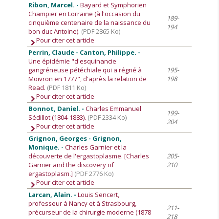
Ribon, Marcel. -
Bayard et Symphorien
Champier en Lorraine (à l'occasion du
189-
cinquième centenaire de la naissance du
194
bon duc Antoine).
(PDF 2865 Ko)
Pour citer cet article
Perrin, Claude - Canton, Philippe. -
Une épidémie "d'esquinancie
gangréneuse pétéchiale qui a régné à
195-
Moivron en 1777", d'après la relation de
198
Read.
(PDF 1811 Ko)
Pour citer cet article
Bonnot, Daniel. -
Charles Emmanuel
199-
Sédillot (1804-1883).
(PDF 2334 Ko)
204
Pour citer cet article
Grignon, Georges - Grignon,
Monique. -
Charles Garnier et la
découverte de l'ergastoplasme. [Charles
205-
Garnier and the discovery of
210
ergastoplasm.]
(PDF 2776 Ko)
Pour citer cet article
Larcan, Alain. -
Louis Sencert,
professeur à Nancy et à Strasbourg,
211-
précurseur de la chirurgie moderne (1878
218