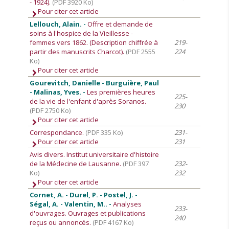
- 1924).
(PDF 3920 Ko)
Pour citer cet article
Lellouch, Alain. -
Offre et demande de
soins à l'hospice de la Vieillesse -
femmes vers 1862. (Description chiffrée à
219-
partir des manuscrits Charcot).
(PDF 2555
224
Ko)
Pour citer cet article
Gourevitch, Danielle - Burguière, Paul
- Malinas, Yves. -
Les premières heures
225-
de la vie de l'enfant d'après Soranos.
230
(PDF 2750 Ko)
Pour citer cet article
Correspondance.
(PDF 335 Ko)
231-
Pour citer cet article
231
Avis divers. Institut universitaire d'histoire
de la Médecine de Lausanne.
(PDF 397
232-
Ko)
232
Pour citer cet article
Cornet, A. - Durel, P. - Postel, J. -
Ségal, A. - Valentin, M.. -
Analyses
233-
d'ouvrages. Ouvrages et publications
240
reçus ou annoncés.
(PDF 4167 Ko)