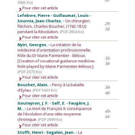
3965 Ko)
Pour citer cet article
Lefebvre, Pierre - Guillaumat, Louis -
Sournia, Jean-Charles. -
Un chirurgien
29-
fléchois, Charles Boucher, (1742-1812)
34
pendant la Révolution.
(PDF 2654 Ko)
Pour citer cet article
Nyiri, Georges. -
La création de la
médecine d'orientation professionnelle.
Rôle du Dr Marie Parmentier - Béloux.
35-
[Creation of vocational guidance medicine.
38
Role played by Marie Parmentier-Béloux.]
(PDF 2070 Ko)
Pour citer cet article
Bouchet, Alain. -
Percy à la bataille
39-
d'Eylau.
(PDF 5433 Ko)
48
Pour citer cet article
Gouteyron, J. F. - Salf, E. - Faugère, J.
M.. -
La mort de François II: conséquence
49-
de l'évolution d'une otite moyenne
54
chronique.
(PDF 2699 Ko)
Pour citer cet article
Stofft, Henri - Segalen, Jean. -
La