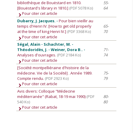
bibliothèque de Bouëstard en 1810.
55-
[Bouëstard's library in 1810.]
(PDF 5078 Ko)
64
Pour citer cet article
Dubarry, J. Jacques. -
Pour bien vieillir au
temps d'Henri IV. [How to get old properly
65-
at the time of king Henri IV.]
(PDF 3368 Ko)
70
Pour citer cet article
Ségal, Alain - Schachter, M. -
Théodoridès, J. - Weiner, Dora B.. -
71-
Analyses d'ouvrages.
(PDF 2184 Ko)
74
Pour citer cet article
[Société montpelliéraine d'histoire de la
médecine. Vie de la Société]
. Année 1989.
75-
Compte rendu.
(PDF 2923 Ko)
79
Pour citer cet article
Avis divers: Colloque "Médecine
méditerranée" (Rabat, 18-19 mai 1990)
(PDF
80-
540 Ko)
80
Pour citer cet article