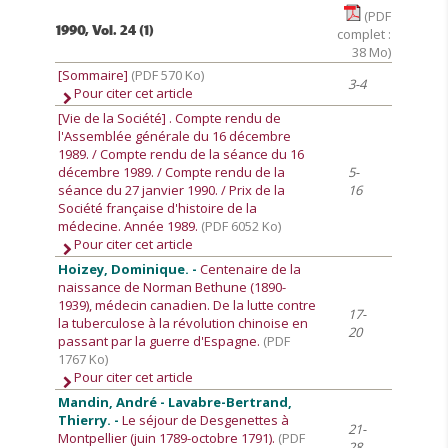
(PDF
1990, Vol. 24 (1)
complet :
38 Mo)
[Sommaire]
(PDF 570 Ko)
3-4
Pour citer cet article
[Vie de la Société]
. Compte rendu de
l'Assemblée générale du 16 décembre
1989. / Compte rendu de la séance du 16
décembre 1989. / Compte rendu de la
5-
séance du 27 janvier 1990. / Prix de la
16
Société française d'histoire de la
médecine. Année 1989.
(PDF 6052 Ko)
Pour citer cet article
Hoizey, Dominique. -
Centenaire de la
naissance de Norman Bethune (1890-
1939), médecin canadien. De la lutte contre
17-
la tuberculose à la révolution chinoise en
20
passant par la guerre d'Espagne.
(PDF
1767 Ko)
Pour citer cet article
Mandin, André - Lavabre-Bertrand,
Thierry. -
Le séjour de Desgenettes à
21-
Montpellier (juin 1789-octobre 1791).
(PDF
28