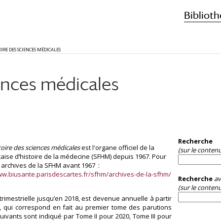
Biblioth
OIRE DES SCIENCES MÉDICALES
ences médicales
Recherche
toire des sciences médicales
est l'organe officiel de la
(sur le conten
çaise d’histoire de la médecine (SFHM) depuis 1967. Pour
s archives de la SFHM avant 1967 :
ww.biusante.parisdescartes.fr/sfhm/archives-de-la-sfhm/
Recherche
av
(sur le contenu
trimestrielle jusqu’en 2018, est devenue annuelle à partir
I, qui correspond en fait au premier tome des parutions
uivants sont indiqué par Tome II pour 2020, Tome III pour