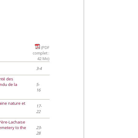
(PDF
complet :
42 Mo)
3-4
anté des
endu de la
5-
16
aine nature et
17-
22
 Père-Lachaise
emetery to the
23-
28