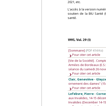
2021, etc.
L'accès à la version numér
soutien de la BIU Santé (
santé.
1995, Vol. 29 (1)
[Sommaire]
(PDF 414 Ko)
Pour citer cet article
[Vie de la Société]
. Compt
Armées de Bordeaux (E.S.S
séance du samedi 26 nov
Pour citer cet article
Clair, Geneviève - Gleyz
ornement des dames” (15
Pour citer cet article
Lefebvre, Pierre - Corne
aux Invalides, 14-15 déce
Invalides (December 14-15,