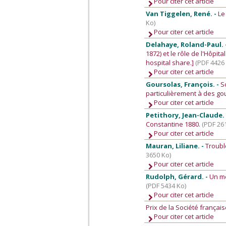
Pour citer cet article
Van Tiggelen, René. -
Le
Ko)
Pour citer cet article
Delahaye, Roland-Paul. 
1872) et le rôle de l'Hôpit
hospital share.]
(PDF 4426
Pour citer cet article
Goursolas, François. -
S
particulièrement à des go
Pour citer cet article
Petithory, Jean-Claude.
Constantine 1880.
(PDF 26
Pour citer cet article
Mauran, Liliane. -
Troubl
3650 Ko)
Pour citer cet article
Rudolph, Gérard. -
Un mé
(PDF 5434 Ko)
Pour citer cet article
Prix de la Société françai
Pour citer cet article