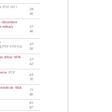
e.
(PDF 3611
29-
36
1 - décembre
s military
37-
46
s
47-
.]
(PDF 4705 Ko)
56
an, Bône 1878 -
57-
62
uerre.
(PDF
63-
70
inédit de 1834.
71-
80
81-
87