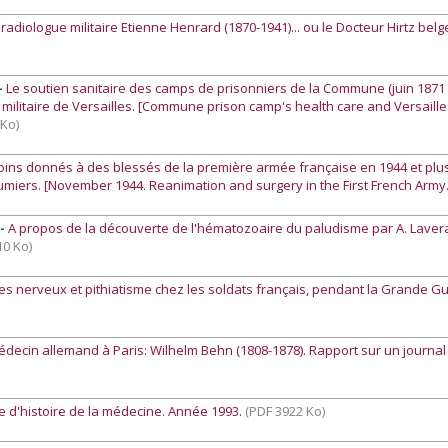
 radiologue militaire Etienne Henrard (1870-1941)... ou le Docteur Hirtz belg
-
Le soutien sanitaire des camps de prisonniers de la Commune (juin 187
al militaire de Versailles. [Commune prison camp's health care and Versaille
 Ko)
oins donnés à des blessés de la première armée française en 1944 et plu
umiers. [November 1944. Reanimation and surgery in the First French Army
 -
A propos de la découverte de l'hématozoaire du paludisme par A. Laver
10 Ko)
es nerveux et pithiatisme chez les soldats français, pendant la Grande G
decin allemand à Paris: Wilhelm Behn (1808-1878). Rapport sur un journal 
se d'histoire de la médecine. Année 1993.
(PDF 3922 Ko)