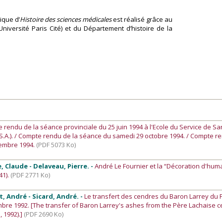
ique d’
Histoire des sciences médicales
est réalisé grâce au
Université Paris Cité) et du Département d’histoire de la
e rendu de la séance provinciale du 25 juin 1994 à l'Ecole du Service de S
.A.). / Compte rendu de la séance du samedi 29 octobre 1994. / Compte r
embre 1994.
(PDF 5073 Ko)
e, Claude - Delaveau, Pierre. -
André Le Fournier et la “Décoration d'hum
41).
(PDF 2771 Ko)
t, André - Sicard, André. -
Le transfert des cendres du Baron Larrey du
mbre 1992. [The transfer of Baron Larrey's ashes from the Père Lachaise c
 1992).]
(PDF 2690 Ko)