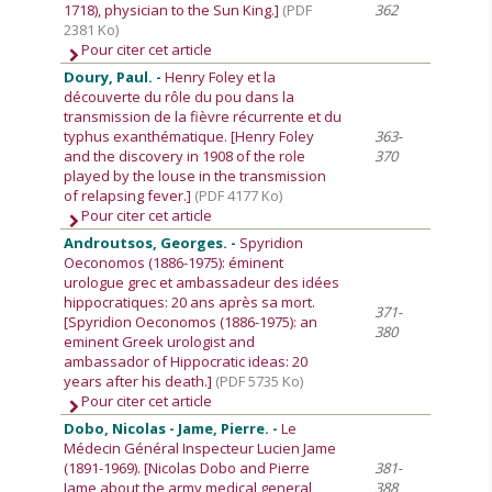
1718), physician to the Sun King.]
(PDF
362
2381 Ko)
Pour citer cet article
Doury, Paul. -
Henry Foley et la
découverte du rôle du pou dans la
transmission de la fièvre récurrente et du
typhus exanthématique. [Henry Foley
363-
and the discovery in 1908 of the role
370
played by the louse in the transmission
of relapsing fever.]
(PDF 4177 Ko)
Pour citer cet article
Androutsos, Georges. -
Spyridion
Oeconomos (1886-1975): éminent
urologue grec et ambassadeur des idées
hippocratiques: 20 ans après sa mort.
371-
[Spyridion Oeconomos (1886-1975): an
380
eminent Greek urologist and
ambassador of Hippocratic ideas: 20
years after his death.]
(PDF 5735 Ko)
Pour citer cet article
Dobo, Nicolas - Jame, Pierre. -
Le
Médecin Général Inspecteur Lucien Jame
(1891-1969). [Nicolas Dobo and Pierre
381-
Jame about the army medical general
388