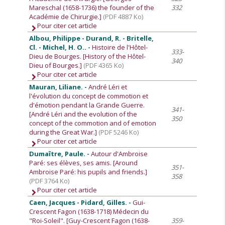
Mareschal (1658-1736) the founder of the
332
Académie de Chirurgie.]
(PDF 4887 Ko)
Pour citer cet article
Albou, Philippe - Durand, R. - Britelle,
Cl. - Michel, H. O.. -
Histoire de l'Hôtel-
333-
Dieu de Bourges. [History of the Hôtel-
340
Dieu of Bourges.]
(PDF 4365 Ko)
Pour citer cet article
Mauran, Liliane. -
André Léri et
l'évolution du concept de commotion et
d'émotion pendant la Grande Guerre.
341-
[André Léri and the evolution of the
350
concept of the commotion and of emotion
during the Great War.]
(PDF 5246 Ko)
Pour citer cet article
Dumaître, Paule. -
Autour d'Ambroise
Paré: ses élèves, ses amis. [Around
351-
Ambroise Paré: his pupils and friends.]
358
(PDF 3764 Ko)
Pour citer cet article
Caen, Jacques - Pidard, Gilles. -
Gui-
Crescent Fagon (1638-1718) Médecin du
"Roi-Soleil". [Guy-Crescent Fagon (1638-
359-