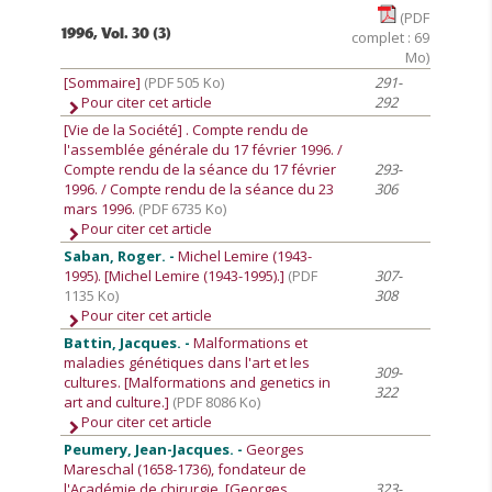
(PDF
1996, Vol. 30 (3)
complet : 69
Mo)
[Sommaire]
(PDF 505 Ko)
291-
Pour citer cet article
292
[Vie de la Société]
. Compte rendu de
l'assemblée générale du 17 février 1996. /
Compte rendu de la séance du 17 février
293-
1996. / Compte rendu de la séance du 23
306
mars 1996.
(PDF 6735 Ko)
Pour citer cet article
Saban, Roger. -
Michel Lemire (1943-
1995). [Michel Lemire (1943-1995).]
(PDF
307-
1135 Ko)
308
Pour citer cet article
Battin, Jacques. -
Malformations et
maladies génétiques dans l'art et les
309-
cultures. [Malformations and genetics in
322
art and culture.]
(PDF 8086 Ko)
Pour citer cet article
Peumery, Jean-Jacques. -
Georges
Mareschal (1658-1736), fondateur de
l'Académie de chirurgie. [Georges
323-