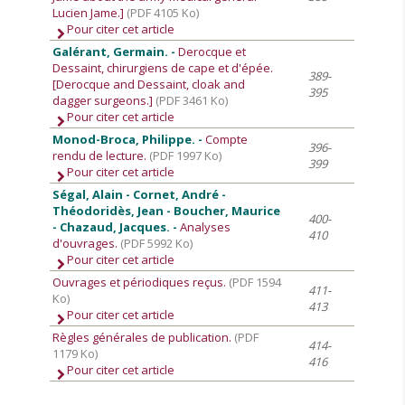
Lucien Jame.]
(PDF 4105 Ko)
Pour citer cet article
Galérant, Germain. -
Derocque et
Dessaint, chirurgiens de cape et d'épée.
389-
[Derocque and Dessaint, cloak and
395
dagger surgeons.]
(PDF 3461 Ko)
Pour citer cet article
Monod-Broca, Philippe. -
Compte
396-
rendu de lecture.
(PDF 1997 Ko)
399
Pour citer cet article
Ségal, Alain - Cornet, André -
Théodoridès, Jean - Boucher, Maurice
400-
- Chazaud, Jacques. -
Analyses
410
d'ouvrages.
(PDF 5992 Ko)
Pour citer cet article
Ouvrages et périodiques reçus.
(PDF 1594
411-
Ko)
413
Pour citer cet article
Règles générales de publication.
(PDF
414-
1179 Ko)
416
Pour citer cet article