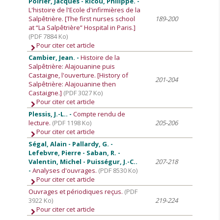
Poirier, Jacques - Ricou, Philippe. -
L'histoire de l'Ecole d'infirmières de la
Salpêtrière. [The first nurses school
189-200
at “La Salpêtrière” Hospital in Paris.]
(PDF 7884 Ko)
Pour citer cet article
Cambier, Jean. -
Histoire de la
Salpêtrière: Alajouanine puis
Castaigne, l'ouverture. [History of
201-204
Salpêtrière: Alajouanine then
Castaigne.]
(PDF 3027 Ko)
Pour citer cet article
Plessis, J.-L.. -
Compte rendu de
lecture.
(PDF 1198 Ko)
205-206
Pour citer cet article
Ségal, Alain - Pallardy, G. -
Lefebvre, Pierre - Saban, R. -
Valentin, Michel - Puisségur, J.-C..
207-218
-
Analyses d'ouvrages.
(PDF 8530 Ko)
Pour citer cet article
Ouvrages et périodiques reçus.
(PDF
3922 Ko)
219-224
Pour citer cet article