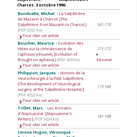
Charcot. 3 octobre 1996.
Bonduelle, Michel. -
La Salpêtrière
de Mazarin à Charcot. [The
Salpêtrière from Mazarin to Charcot.]
161-170
(PDF 5502 Ko)
Pour citer cet article
Boucher, Maurice. -
Evolution des
idées sur la connaissance de
171-172
l'aphasie (résumé). [Evolution of
thought on aphasia.]
(PDF 430 Ko)
Résumé
Pour citer cet article
Philippon, Jacques. -
Histoire de la
neurochirurgie à la Pitié Salpêtrière.
[The development of neurological
173-180
surgery at the Salpêtrière Hospital.]
(PDF 4352 Ko)
Pour citer cet article
Trillet, Marc. -
Les écrivains
d'Alajouanine. [Alajouanine's
181-188
Writers.]
(PDF 5034 Ko)
Pour citer cet article
Leroux Hugon, Véronique -