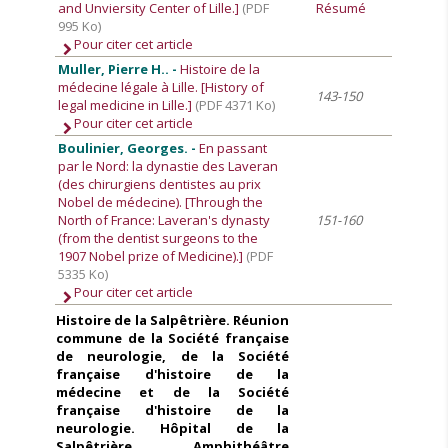
and Unviersity Center of Lille.]
(PDF
Résumé
995 Ko)
Pour citer cet article
Muller, Pierre H.. -
Histoire de la
médecine légale à Lille. [History of
143-150
legal medicine in Lille.]
(PDF 4371 Ko)
Pour citer cet article
Boulinier, Georges. -
En passant
par le Nord: la dynastie des Laveran
(des chirurgiens dentistes au prix
Nobel de médecine). [Through the
North of France: Laveran's dynasty
151-160
(from the dentist surgeons to the
1907 Nobel prize of Medicine).]
(PDF
5335 Ko)
Pour citer cet article
Histoire de la Salpêtrière. Réunion
commune de la Société française
de neurologie, de la Société
française d'histoire de la
médecine et de la Société
française d'histoire de la
neurologie. Hôpital de la
Salpêtrière. Amphithéâtre