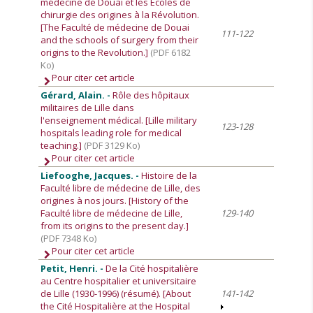
médecine de Douai et les Ecoles de
chirurgie des origines à la Révolution.
[The Faculté de médecine de Douai
111-122
and the schools of surgery from their
origins to the Revolution.]
(PDF 6182
Ko)
Pour citer cet article
Gérard, Alain. -
Rôle des hôpitaux
militaires de Lille dans
l'enseignement médical. [Lille military
123-128
hospitals leading role for medical
teaching.]
(PDF 3129 Ko)
Pour citer cet article
Liefooghe, Jacques. -
Histoire de la
Faculté libre de médecine de Lille, des
origines à nos jours. [History of the
Faculté libre de médecine de Lille,
129-140
from its origins to the present day.]
(PDF 7348 Ko)
Pour citer cet article
Petit, Henri. -
De la Cité hospitalière
au Centre hospitalier et universitaire
de Lille (1930-1996) (résumé). [About
141-142
the Cité Hospitalière at the Hospital