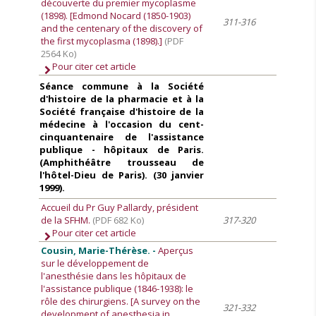
découverte du premier mycoplasme
(1898). [Edmond Nocard (1850-1903)
311-316
and the centenary of the discovery of
the first mycoplasma (1898).]
(PDF
2564 Ko)
Pour citer cet article
Séance commune à la Société
d'histoire de la pharmacie et à la
Société française d'histoire de la
médecine à l'occasion du cent-
cinquantenaire de l'assistance
publique - hôpitaux de Paris.
(Amphithéâtre trousseau de
l'hôtel-Dieu de Paris). (30 janvier
1999).
Accueil du Pr Guy Pallardy, président
de la SFHM.
(PDF 682 Ko)
317-320
Pour citer cet article
Cousin, Marie-Thérèse. -
Aperçus
sur le développement de
l'anesthésie dans les hôpitaux de
l'assistance publique (1846-1938): le
rôle des chirurgiens. [A survey on the
321-332
development of anesthesia in