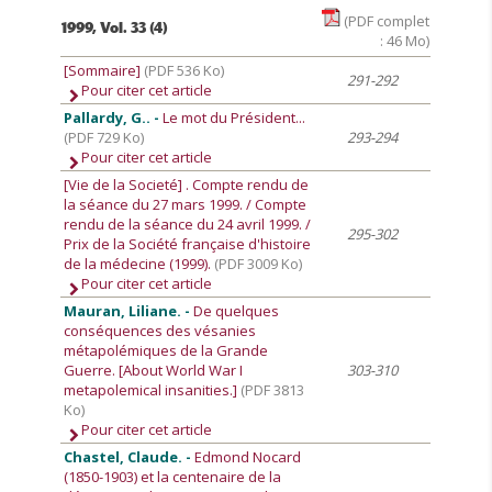
(PDF complet
1999, Vol. 33 (4)
: 46 Mo)
[Sommaire]
(PDF 536 Ko)
291-292
Pour citer cet article
Pallardy, G.. -
Le mot du Président...
(PDF 729 Ko)
293-294
Pour citer cet article
[Vie de la Societé]
. Compte rendu de
la séance du 27 mars 1999. / Compte
rendu de la séance du 24 avril 1999. /
295-302
Prix de la Société française d'histoire
de la médecine (1999).
(PDF 3009 Ko)
Pour citer cet article
Mauran, Liliane. -
De quelques
conséquences des vésanies
métapolémiques de la Grande
Guerre. [About World War I
303-310
metapolemical insanities.]
(PDF 3813
Ko)
Pour citer cet article
Chastel, Claude. -
Edmond Nocard
(1850-1903) et la centenaire de la