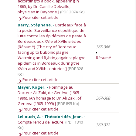
according to a book, appearing in
1865, by Dr. Camille Delvaille,
physician in Bayonne.]
(PDF 2074 Ko)
Pour citer cet article
Barry, Stéphane. -
Bordeaux face à
la peste. Surveillance et politique de
lutte contre les épidémies de peste à
Bordeaux aux XVIe et XVIIe siècles
(Résumé). [The city of Bordeaux
365-366
facing up to bubonic plagne.
Watching and fighting against plagne
Résumé
epidemics in Bordeaux during the
XVIth and XVIIth centuries.]
(PDF 328
Ko)
Pour citer cet article
Mayer, Roger. -
Hommage au
Docteur Ali Zaki, de Genève (1905-
1999). [An homage to Dr. Ali Zaki, of
367-368
Geneva (1905-1999).]
(PDF 895 Ko)
Pour citer cet article
Lellouch, A. - Théodoridès, Jean. -
Compte rendu de lecture.
(PDF 1840
369-372
Ko)
Pour citer cet article