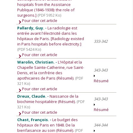
hospitals from the Assistance
Publique (1846-1938): the role of
surgeons.]
(PDF 5952 Ko)
Pour citer cet article
Pallardy, Guy. -
La radiologie est
entrée avant l'électricité dans les
hôpitaux de Paris. [Radiology existed
333-342
in Paris hospitals before electricity.]
(PDF 5424 Ko)
Pour citer cet article
Warolin, Christian. -
L'Hôpital et la
Chapelle Sainte-Catherine, rue Saint-
343-343
Denis, et la confrérie des
apothicaires de Paris (Résumé).
(PDF
Résumé
321 Ko)
Pour citer cet article
Dreux, Claude. -
Naissance de la
343-343
biochimie hospitalière (Résumé).
(PDF
321 Ko)
Résumé
Pour citer cet article
Chast, François. -
Le budget des
hôpitaux de Paris en 1848. De la
344-344
bienfaisance au soin (Résumé).
(PDF