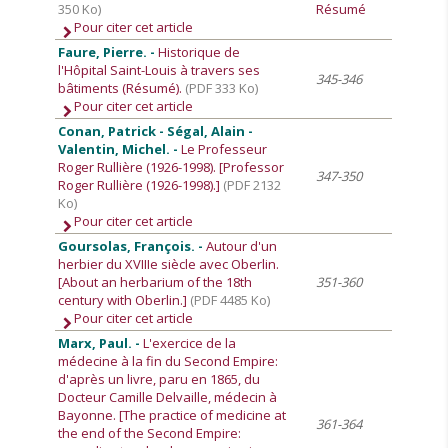
350 Ko)
Résumé
Pour citer cet article
Faure, Pierre. -
Historique de
l'Hôpital Saint-Louis à travers ses
345-346
bâtiments (Résumé).
(PDF 333 Ko)
Pour citer cet article
Conan, Patrick - Ségal, Alain -
Valentin, Michel. -
Le Professeur
Roger Rullière (1926-1998). [Professor
347-350
Roger Rullière (1926-1998).]
(PDF 2132
Ko)
Pour citer cet article
Goursolas, François. -
Autour d'un
herbier du XVIIIe siècle avec Oberlin.
[About an herbarium of the 18th
351-360
century with Oberlin.]
(PDF 4485 Ko)
Pour citer cet article
Marx, Paul. -
L'exercice de la
médecine à la fin du Second Empire:
d'après un livre, paru en 1865, du
Docteur Camille Delvaille, médecin à
Bayonne. [The practice of medicine at
361-364
the end of the Second Empire: