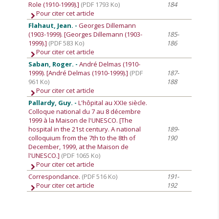
Role (1910-1999).]
(PDF 1793 Ko)
184
Pour citer cet article
Flahaut, Jean. -
Georges Dillemann
(1903-1999). [Georges Dillemann (1903-
185-
1999).]
(PDF 583 Ko)
186
Pour citer cet article
Saban, Roger. -
André Delmas (1910-
1999). [André Delmas (1910-1999).]
(PDF
187-
961 Ko)
188
Pour citer cet article
Pallardy, Guy. -
L'hôpital au XXIe siècle.
Colloque national du 7 au 8 décembre
1999 à la Maison de l'UNESCO. [The
hospital in the 21st century. A national
189-
colloquium from the 7th to the 8th of
190
December, 1999, at the Maison de
l'UNESCO.]
(PDF 1065 Ko)
Pour citer cet article
Correspondance.
(PDF 516 Ko)
191-
Pour citer cet article
192