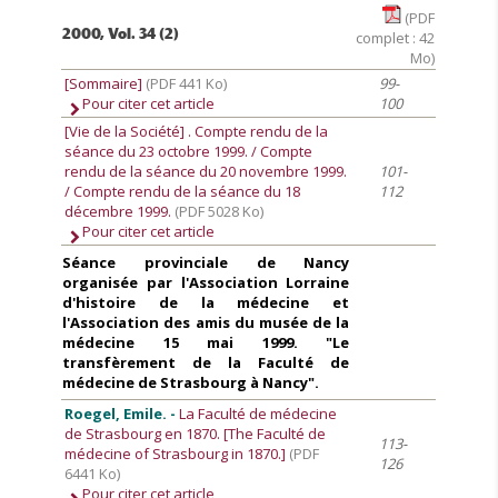
(PDF
2000, Vol. 34 (2)
complet : 42
Mo)
[Sommaire]
(PDF 441 Ko)
99-
Pour citer cet article
100
[Vie de la Société]
. Compte rendu de la
séance du 23 octobre 1999. / Compte
rendu de la séance du 20 novembre 1999.
101-
/ Compte rendu de la séance du 18
112
décembre 1999.
(PDF 5028 Ko)
Pour citer cet article
Séance provinciale de Nancy
organisée par l'Association Lorraine
d'histoire de la médecine et
l'Association des amis du musée de la
médecine 15 mai 1999. "Le
transfèrement de la Faculté de
médecine de Strasbourg à Nancy".
Roegel, Emile. -
La Faculté de médecine
de Strasbourg en 1870. [The Faculté de
113-
médecine of Strasbourg in 1870.]
(PDF
126
6441 Ko)
Pour citer cet article