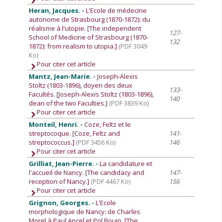
Heran, Jacques. -
L'Ecole de médecine
autonome de Strasbourg (1870-1872): du
réalisme à l'utopie. [The independent
127-
School of Medicine of Strasbourg (1870-
132
1872): from realism to utopia.]
(PDF 3049
Ko)
Pour citer cet article
Mantz, Jean-Marie. -
Joseph-Alexis
Stoltz (1803-1896), doyen des deux
133-
Facultés. [Joseph-Alexis Stoltz (1803-1896),
140
dean of the two Faculties.]
(PDF 3839 Ko)
Pour citer cet article
Monteil, Henri. -
Coze, Feltz et le
streptocoque. [Coze, Feltz and
141-
streptococcus.]
(PDF 3456 Ko)
146
Pour citer cet article
Grilliat, Jean-Pierre. -
La candidature et
l'accueil de Nancy. [The candidacy and
147-
reception of Nancy.]
(PDF 4467 Ko)
156
Pour citer cet article
Grignon, Georges. -
L'Ecole
morphologique de Nancy: de Charles
Morel à Paul Ancel et Pol Bouin. [The