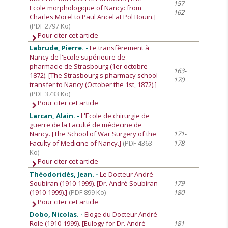
157-
Ecole morphologique of Nancy: from
162
Charles Morel to Paul Ancel at Pol Bouin.]
(PDF 2797 Ko)
Pour citer cet article
Labrude, Pierre. -
Le transfèrement à
Nancy de l'Ecole supérieure de
pharmacie de Strasbourg (1er octobre
163-
1872). [The Strasbourg's pharmacy school
170
transfer to Nancy (October the 1st, 1872).]
(PDF 3733 Ko)
Pour citer cet article
Larcan, Alain. -
L'Ecole de chirurgie de
guerre de la Faculté de médecine de
Nancy. [The School of War Surgery of the
171-
Faculty of Medicine of Nancy.]
(PDF 4363
178
Ko)
Pour citer cet article
Théodoridès, Jean. -
Le Docteur André
Soubiran (1910-1999). [Dr. André Soubiran
179-
(1910-1999).]
(PDF 899 Ko)
180
Pour citer cet article
Dobo, Nicolas. -
Eloge du Docteur André
Role (1910-1999). [Eulogy for Dr. André
181-