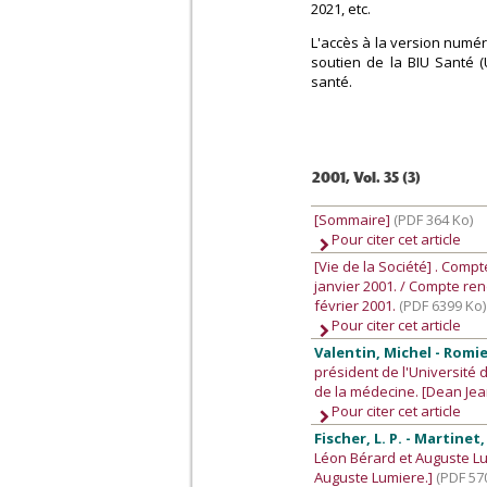
2021, etc.
L'accès à la version numér
soutien de la BIU Santé (
santé.
2001, Vol. 35 (3)
[Sommaire]
(PDF 364 Ko)
Pour citer cet article
[Vie de la Société]
. Compt
janvier 2001. / Compte re
février 2001.
(PDF 6399 Ko)
Pour citer cet article
Valentin, Michel - Romie
président de l'Université
de la médecine. [Dean Jea
Pour citer cet article
Fischer, L. P. - Martinet, 
Léon Bérard et Auguste Lum
Auguste Lumiere.]
(PDF 57