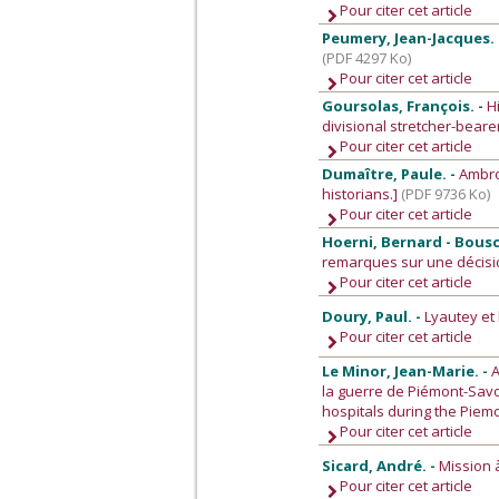
Pour citer cet article
Peumery, Jean-Jacques.
(PDF 4297 Ko)
Pour citer cet article
Goursolas, François. -
H
divisional stretcher-beare
Pour citer cet article
Dumaître, Paule. -
Ambro
historians.]
(PDF 9736 Ko)
Pour citer cet article
Hoerni, Bernard - Bousch
remarques sur une décisio
Pour citer cet article
Doury, Paul. -
Lyautey et
Pour citer cet article
Le Minor, Jean-Marie. -
A
la guerre de Piémont-Savoi
hospitals during the Piem
Pour citer cet article
Sicard, André. -
Mission 
Pour citer cet article