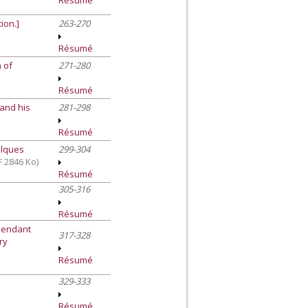
Résumé
ion.]
263-270
Résumé
n of
271-280
Résumé
 and his
281-298
Résumé
elques
299-304
F 2846 Ko)
Résumé
305-316
Résumé
 pendant
317-328
ry
Résumé
329-333
Résumé