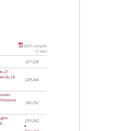
(PDF complet
: 51 Mo)
227-228
du 27
ale du 24
229-244
remier
d'histoire
245-252
rgien
253-262
nd