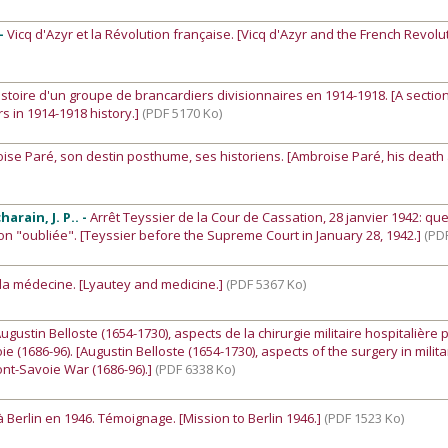
 -
Vicq d'Azyr et la Révolution française. [Vicq d'Azyr and the French Revolut
istoire d'un groupe de brancardiers divisionnaires en 1914-1918. [A sectio
rs in 1914-1918 history.]
(PDF 5170 Ko)
ise Paré, son destin posthume, ses historiens. [Ambroise Paré, his death
arain, J. P.. -
Arrêt Teyssier de la Cour de Cassation, 28 janvier 1942: qu
n "oubliée". [Teyssier before the Supreme Court in January 28, 1942.]
(PD
 la médecine. [Lyautey and medicine.]
(PDF 5367 Ko)
ugustin Belloste (1654-1730), aspects de la chirurgie militaire hospitalière
e (1686-96). [Augustin Belloste (1654-1730), aspects of the surgery in milita
ont-Savoie War (1686-96).]
(PDF 6338 Ko)
à Berlin en 1946. Témoignage. [Mission to Berlin 1946.]
(PDF 1523 Ko)