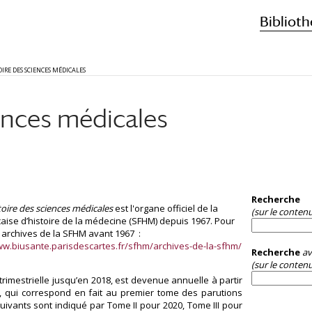
Biblioth
OIRE DES SCIENCES MÉDICALES
ences médicales
Recherche
toire des sciences médicales
est l'organe officiel de la
(sur le conten
çaise d’histoire de la médecine (SFHM) depuis 1967. Pour
s archives de la SFHM avant 1967 :
ww.biusante.parisdescartes.fr/sfhm/archives-de-la-sfhm/
Recherche
av
(sur le contenu
trimestrielle jusqu’en 2018, est devenue annuelle à partir
I, qui correspond en fait au premier tome des parutions
uivants sont indiqué par Tome II pour 2020, Tome III pour