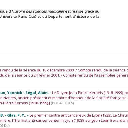
ique d’
Histoire des sciences médicales
est réalisé grâce au
Université Paris Cité) et du Département d’histoire de la
e rendu de la séance du 16 décembre 2000. / Compte rendu de la séance 
ndu de la séance du 24 février 2001. / Compte rendu de l'assemblée génér
ux, Yannick - Ségal, Alain. -
Le Doyen Jean-Pierre Kernéis (1918-1999), p
 de Nantes, ancien président et membre d'honneur de la Société française 
n-Pierre Kerneis (1918-1999).]
(PDF 4303 Ko)
B. - Glas, P. Y.. -
Le premier centre anticancéreux de Lyon (1923). Le Chiru
ière. [The first anti-cancer center in Lyon (1923): surgeon Leon Berard a
06 Ko)