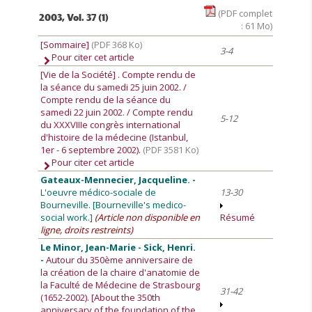
(PDF complet
2003, Vol. 37 (1)
: 61 Mo)
[Sommaire]
(PDF 368 Ko)
3-4
Pour citer cet article
[Vie de la Société]
. Compte rendu de
la séance du samedi 25 juin 2002. /
Compte rendu de la séance du
samedi 22 juin 2002. / Compte rendu
5-12
du XXXVIIIe congrès international
d'histoire de la médecine (Istanbul,
1er - 6 septembre 2002).
(PDF 3581 Ko)
Pour citer cet article
Gateaux-Mennecier, Jacqueline. -
L'oeuvre médico-sociale de
13-30
Bourneville. [Bourneville's medico-
social work.]
(Article non disponible en
Résumé
ligne, droits restreints)
Le Minor, Jean-Marie - Sick, Henri.
-
Autour du 350ème anniversaire de
la création de la chaire d'anatomie de
la Faculté de Médecine de Strasbourg
31-42
(1652-2002). [About the 350th
anniversary of the foundation of the