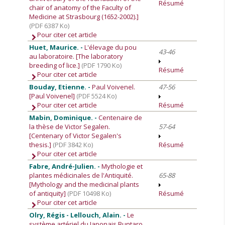
Résumé
chair of anatomy of the Faculty of
Medicine at Strasbourg (1652-2002).]
(PDF 6387 Ko)
Pour citer cet article
Huet, Maurice. -
L'élevage du pou
43-46
au laboratoire. [The laboratory
breeding of lice.]
(PDF 1790 Ko)
Résumé
Pour citer cet article
Bouday, Etienne. -
Paul Voivenel.
47-56
[Paul Voivenel]
(PDF 5524 Ko)
Pour citer cet article
Résumé
Mabin, Dominique. -
Centenaire de
la thèse de Victor Segalen.
57-64
[Centenary of Victor Segalen's
thesis.]
(PDF 3842 Ko)
Résumé
Pour citer cet article
Fabre, André-Julien. -
Mythologie et
plantes médicinales de l'Antiquité.
65-88
[Mythology and the medicinal plants
of antiquity]
(PDF 10498 Ko)
Résumé
Pour citer cet article
Olry, Régis - Lellouch, Alain. -
Le
système artériel du Japonais Buntaro