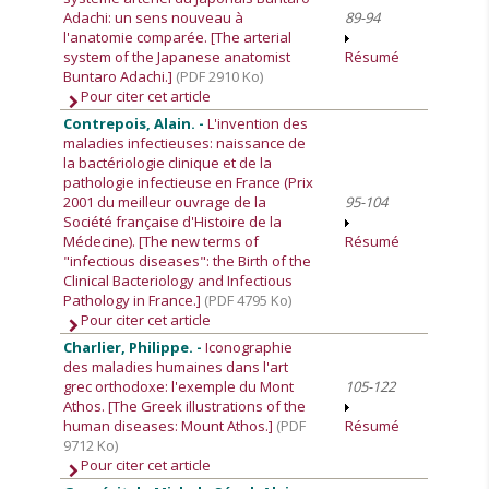
Adachi: un sens nouveau à
89-94
l'anatomie comparée. [The arterial
system of the Japanese anatomist
Résumé
Buntaro Adachi.]
(PDF 2910 Ko)
Pour citer cet article
Contrepois, Alain. -
L'invention des
maladies infectieuses: naissance de
la bactériologie clinique et de la
pathologie infectieuse en France (Prix
2001 du meilleur ouvrage de la
95-104
Société française d'Histoire de la
Médecine). [The new terms of
Résumé
"infectious diseases": the Birth of the
Clinical Bacteriology and Infectious
Pathology in France.]
(PDF 4795 Ko)
Pour citer cet article
Charlier, Philippe. -
Iconographie
des maladies humaines dans l'art
grec orthodoxe: l'exemple du Mont
105-122
Athos. [The Greek illustrations of the
human diseases: Mount Athos.]
(PDF
Résumé
9712 Ko)
Pour citer cet article