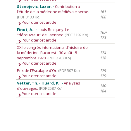
Stanojevic, Lazar. -
Contribution à
l'étude de la médecine médiévale serbe.
161-
(PDF 3133 Ko)
166
Pour citer cet article
Finot, A.. -
Louis Becquey. Le
167-
"découvreur" de Laennec.
(PDF 3192 Ko)
173
Pour citer cet article
XXIIe congrès international d'histoire de
la médecine. Bucarest - 30 août - 5
174-
septembre 1970.
(PDF 2702 Ko)
178
Pour citer cet article
Prix de l'Esculape d'Or.
(PDF 507 Ko)
179-
Pour citer cet article
179
Vetter, Th. - Huard, P.. -
Analyses
180-
d'ouvrages.
(PDF 2587 Ko)
184
Pour citer cet article