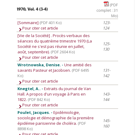
(PDF
1970, Vol. 4 (3-4)
complet : 31
Mo)
[Sommaire]
(PDF 401 Ko)
123-
Pour citer cet article
124
[Vie de la Société]
. Procès-verbaux des
séances du quatrième trimestre 1970 (La
125-
Société ne s'est pas réunie en juillet,
130
août, septembre).
(PDF 2604 Ko)
Pour citer cet article
Wrotnowska, Denise. -
Une amitié des
savants Pasteur et Jacobsen.
(PDF 6495
131-
Ko)
142
Pour citer cet article
Knegtel, A.. -
Extraits du journal de Van
Hall. A propos d'un voyage à Paris en
143-
1822.
(PDF 842 Ko)
144
Pour citer cet article
Poulet, Jacques. -
Epidémiologie,
sociologie et démographie de la première
145-
épidémie parisienne de choléra.
(PDF
160
8898 Ko)
Pour citer cet article