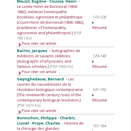
Neuzil, Eugène - Cousse, Henri. -
Le comte Henri de Bonneval (1806-
1882), médecin homéopathe
bordelais, agronome et philanthrope.
115-128
[Count Henri de Bonneval (1806-1882),
practitioner of homeopathy,
Résumé
agronomist and philanthropist.]
(PDF
7851 Ko)
Pour citer cet article
Battin, Jacques. -
Autographes de
médecins et savants célèbres.
129-140
[Autographs of physicians and
famous scholars.]
(PDF 5965 Ko)
Résumé
Pour citer cet article
Swynghedauw, Bernard. -
Les
racines dix-neuvièmistes de la
révolution biologique contemporaine.
141-150
[The nineteenth century roots of the
contemporary biological revolution.]
Résumé
(PDF 5673 Ko)
Pour citer cet article
Bonnichon, Philippe - Charbit,
Lionel - Proye, Charles. -
Histoire de
151-164
la chirurgie des glandes