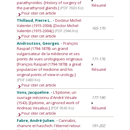
parathyroïdes. [History of surgery of
Résumé
the parathyroid glands.]
(PDF 7603 Ko)
Pour citer cet article
Thillaud, Pierre L.. -
Docteur Michel
Valentin (1915-2004). [Doctor Michel
165-170
Valentin (1915-2004).]
(PDF 2946 Ko)
Pour citer cet article
Androutsos, Georges. -
François
Raspail (1794-1878): un grand
vulgarisateur de la médecine et ses
points de vues urologiques originaux.
171-176
[François Raspail (1794-1878): a great
popularizer of medicine and his
Résumé
original points of view in urology.]
(PDF 3483 Ko)
Pour citer cet article
Vons, Jacqueline. -
L'Epitome, un
ouvrage méconnu d'André Vésale
177-190
(1543). [Epitome, an ignored work of
Andreas Vesalius.]
(PDF 9545 Ko)
Résumé
Pour citer cet article
Fabre, André-Julien. -
Cannabis,
chanvre et haschich: l'éternel retour.
191-202