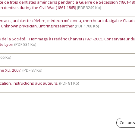
nce de trois dentistes américains pendant la Guerre de Sécession (1861-18
n dentists during the Civil War (1861-1865)
(PDF 3249 Ko)
rrault, architecte célèbre, médecin méconnu, chercheur infatigable Claud
t, unknown physician, untiring researcher
(PDF 1708 Ko)
e de la Société]
. Hommage à Frédéric Charvet (1921-2005) Conservateur 
 de Lyon
(PDF 831 Ko)
 66 Ko)
e XLI, 2007.
(PDF 87 Ko)
cation. Instructions aux auteurs.
(PDF 81 Ko)
Contacts