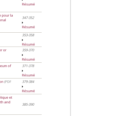
Résumé
e pour la
347-352
ional
Résumé
353-358
Résumé
er or
359-370
Résumé
seum of
371-378
Résumé
ion
(PDF
379-384
Résumé
lique et
lth and
385-390