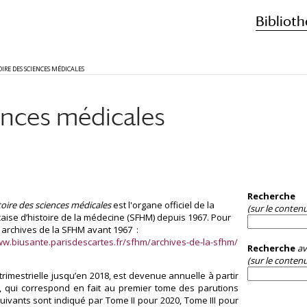
Biblioth
OIRE DES SCIENCES MÉDICALES
ences médicales
Recherche
toire des sciences médicales
est l'organe officiel de la
(sur le conten
çaise d’histoire de la médecine (SFHM) depuis 1967. Pour
s archives de la SFHM avant 1967 :
ww.biusante.parisdescartes.fr/sfhm/archives-de-la-sfhm/
Recherche
av
(sur le contenu
trimestrielle jusqu’en 2018, est devenue annuelle à partir
I, qui correspond en fait au premier tome des parutions
uivants sont indiqué par Tome II pour 2020, Tome III pour