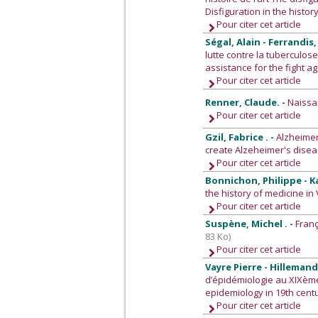
Disfiguration in the histor
Pour citer cet article
Ségal, Alain - Ferrandis
lutte contre la tuberculose
assistance for the fight a
Pour citer cet article
Renner, Claude. -
Naissan
Pour citer cet article
Gzil, Fabrice . -
Alzheimer
create Alzeheimer's dise
Pour citer cet article
Bonnichon, Philippe - K
the history of medicine i
Pour citer cet article
Suspène, Michel . -
Franç
83 Ko)
Pour citer cet article
Vayre Pierre - Hilleman
d’épidémiologie au XIXème 
epidemiology in 19th cent
Pour citer cet article