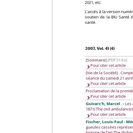
2021, etc.
L'accès à la version numér
soutien de la BIU Santé (
santé.
2007, Vol. 41 (4)
[Sommaire]
(PDF 51 Ko)
Pour citer cet article
[Vie de la Société]
. Compt
séance du samedi 21 avril
Pour citer cet article
Proclamation de la premièr
Pour citer cet article
Guivarc’h, Marcel . -
Les 
1871) The civil ambulances
Pour citer cet article
Fischer, Louis-Paul - Mé
gueules cassées représenté
histoire de l’art The disfi