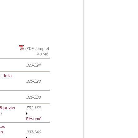
(PDF complet
: 40 Mo)
323-324
u de la
325-328
329-330
8 janvier
331-336
)
Résumé
Les
en
337-346