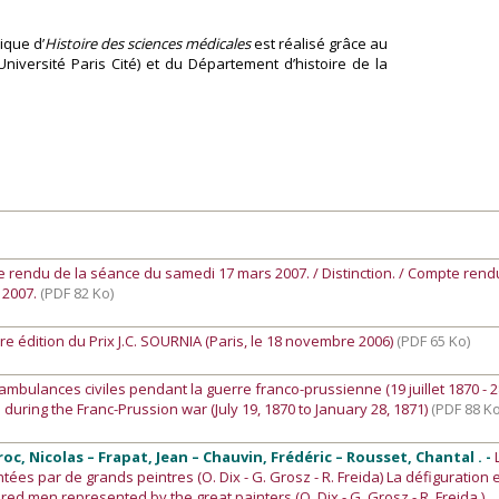
ique d’
Histoire des sciences médicales
est réalisé grâce au
Université Paris Cité) et du Département d’histoire de la
e rendu de la séance du samedi 17 mars 2007. / Distinction. / Compte rend
 2007.
(PDF 82 Ko)
e édition du Prix J.C. SOURNIA (Paris, le 18 novembre 2006)
(PDF 65 Ko)
ambulances civiles pendant la guerre franco-prussienne (19 juillet 1870 - 2
 during the Franc-Prussion war (July 19, 1870 to January 28, 1871)
(PDF 88 Ko
roc, Nicolas – Frapat, Jean – Chauvin, Frédéric – Rousset, Chantal . -
es par de grands peintres (O. Dix - G. Grosz - R. Freida) La défiguration 
gured men represented by the great painters (O. Dix - G. Grosz - R. Freida.)