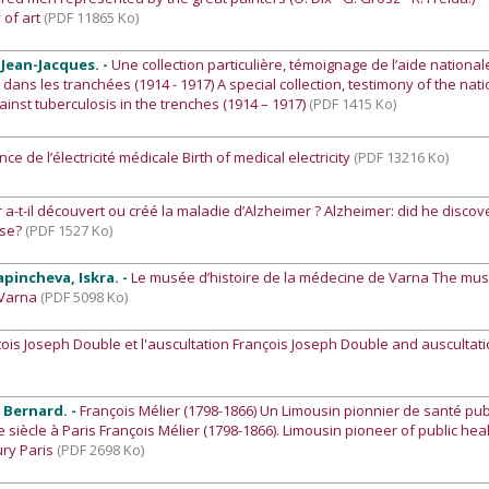
y of art
(PDF 11865 Ko)
, Jean-Jacques. -
Une collection particulière, témoignage de l’aide national
 dans les tranchées (1914 - 1917) A special collection, testimony of the nat
gainst tuberculosis in the trenches (1914 – 1917)
(PDF 1415 Ko)
ce de l’électricité médicale Birth of medical electricity
(PDF 13216 Ko)
 a-t-il découvert ou créé la maladie d’Alzheimer ? Alzheimer: did he discov
ase?
(PDF 1527 Ko)
apincheva, Iskra. -
Le musée d’histoire de la médecine de Varna The mu
n Varna
(PDF 5098 Ko)
ois Joseph Double et l'auscultation François Joseph Double and auscultat
d Bernard. -
François Mélier (1798-1866) Un Limousin pionnier de santé pub
siècle à Paris François Mélier (1798-1866). Limousin pioneer of public hea
ury Paris
(PDF 2698 Ko)