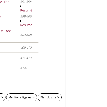
65) The
391-398
Résumé
e
399-406
Résumé
du musée
407-408
409-410
411-413
414-
Mentions légales
Plan du site