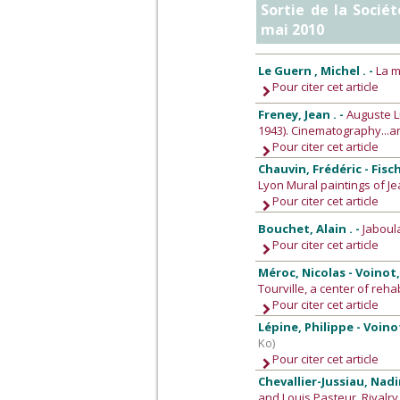
Sortie de la Socié
mai 2010
Le Guern , Michel . -
La m
Pour citer cet article
Freney, Jean . -
Auguste L
1943). Cinematography...a
Pour citer cet article
Chauvin, Frédéric - Fisch
Lyon Mural paintings of J
Pour citer cet article
Bouchet, Alain . -
Jaboul
Pour citer cet article
Méroc, Nicolas - Voinot,
Tourville, a center of reha
Pour citer cet article
Lépine, Philippe - Voino
Ko)
Pour citer cet article
Chevallier-Jussiau, Nadi
and Louis Pasteur. Rivalry