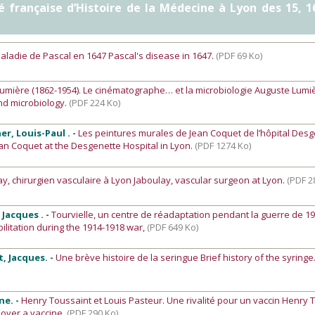
té française d’Histoire de la Médecine à Lyon des 15, 1
aladie de Pascal en 1647 Pascal's disease in 1647.
(PDF 69 Ko)
umière (1862-1954). Le cinématographe… et la microbiologie Auguste Lumiè
nd microbiology.
(PDF 224 Ko)
er, Louis-Paul . -
Les peintures murales de Jean Coquet de l’hôpital Des
ean Coquet at the Desgenette Hospital in Lyon.
(PDF 1274 Ko)
ay, chirurgien vasculaire à Lyon Jaboulay, vascular surgeon at Lyon.
(PDF 2
 Jacques . -
Tourvielle, un centre de réadaptation pendant la guerre de 1
bilitation during the 1914-1918 war,
(PDF 649 Ko)
t, Jacques. -
Une brève histoire de la seringue Brief history of the syringe
ne. -
Henry Toussaint et Louis Pasteur. Une rivalité pour un vaccin Henry 
 over a vaccine.
(PDF 290 Ko)