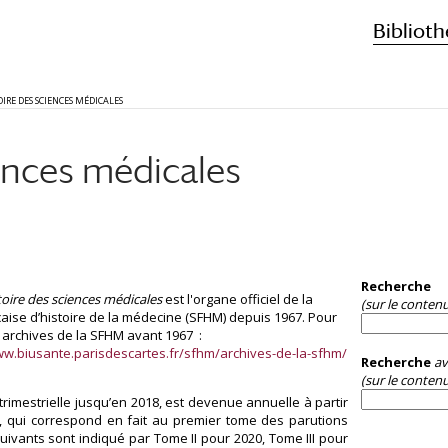
Biblioth
OIRE DES SCIENCES MÉDICALES
ences médicales
Recherche
toire des sciences médicales
est l'organe officiel de la
(sur le conten
çaise d’histoire de la médecine (SFHM) depuis 1967. Pour
s archives de la SFHM avant 1967 :
ww.biusante.parisdescartes.fr/sfhm/archives-de-la-sfhm/
Recherche
av
(sur le contenu
trimestrielle jusqu’en 2018, est devenue annuelle à partir
I, qui correspond en fait au premier tome des parutions
uivants sont indiqué par Tome II pour 2020, Tome III pour