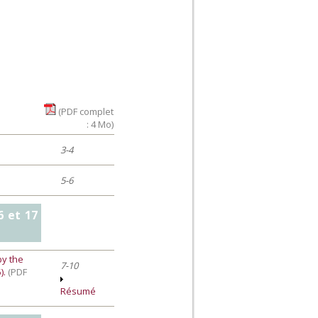
(PDF complet
: 4 Mo)
3-4
5-6
6 et 17
by the
7-10
).
(PDF
Résumé