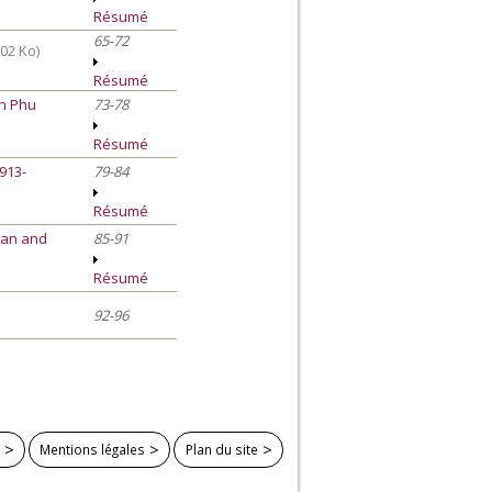
Résumé
65-72
02 Ko)
Résumé
en Phu
73-78
Résumé
1913-
79-84
Résumé
cian and
85-91
Résumé
92-96
Mentions légales
Plan du site