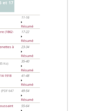
6 et 17
11-16
Résumé
re (1862-
17-22
Résumé
genettes à
23-34
Résumé
35-40
85 Ko)
Résumé
914-1918
41-48
Résumé
.
(PDF 647
49-54
Résumé
Toussaint
55-64