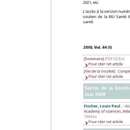
2021, etc.
L'accès à la version numér
soutien de la BIU Santé (
santé.
2010, Vol. 44 (1)
[Sommaire]
(PDF 62 Ko)
Pour citer cet article
[Vie de la Société]
. Compt
Pour citer cet article
Sortie de la Socié
mai 2009
Fischer, Louis-Paul . -
Ac
Academy of sciences, lette
104 Ko)
Pour citer cet article