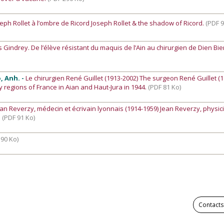
eph Rollet à l’ombre de Ricord Joseph Rollet & the shadow of Ricord.
(PDF 9
 Gindrey. De l’élève résistant du maquis de l’Ain au chirurgien de Dien Bi
o, Anh. -
Le chirurgien René Guillet (1913-2002) The surgeon René Guillet (
lly regions of France in Aian and Haut-Jura in 1944.
(PDF 81 Ko)
ean Reverzy, médecin et écrivain lyonnais (1914-1959) Jean Reverzy, physi
.
(PDF 91 Ko)
 90 Ko)
Contacts