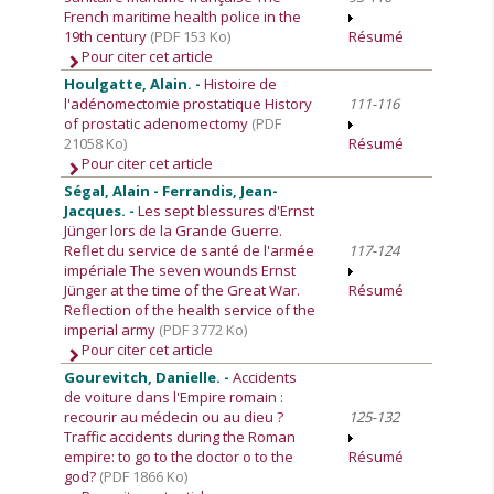
French maritime health police in the
19th century
(PDF 153 Ko)
Résumé
Pour citer cet article
Houlgatte, Alain. -
Histoire de
l'adénomectomie prostatique History
111-116
of prostatic adenomectomy
(PDF
21058 Ko)
Résumé
Pour citer cet article
Ségal, Alain - Ferrandis, Jean-
Jacques. -
Les sept blessures d'Ernst
Jünger lors de la Grande Guerre.
Reflet du service de santé de l'armée
117-124
impériale The seven wounds Ernst
Jünger at the time of the Great War.
Résumé
Reflection of the health service of the
imperial army
(PDF 3772 Ko)
Pour citer cet article
Gourevitch, Danielle. -
Accidents
de voiture dans l'Empire romain :
recourir au médecin ou au dieu ?
125-132
Traffic accidents during the Roman
empire: to go to the doctor o to the
Résumé
god?
(PDF 1866 Ko)