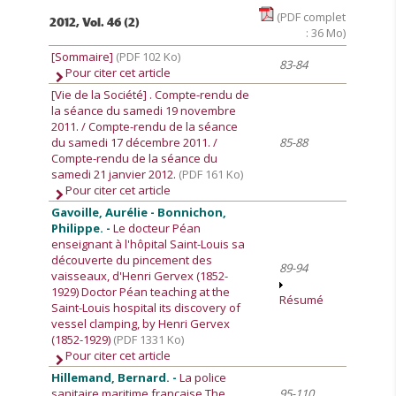
(PDF complet
2012, Vol. 46 (2)
: 36 Mo)
[Sommaire]
(PDF 102 Ko)
83-84
Pour citer cet article
[Vie de la Société]
. Compte-rendu de
la séance du samedi 19 novembre
2011. / Compte-rendu de la séance
du samedi 17 décembre 2011. /
85-88
Compte-rendu de la séance du
samedi 21 janvier 2012.
(PDF 161 Ko)
Pour citer cet article
Gavoille, Aurélie - Bonnichon,
Philippe. -
Le docteur Péan
enseignant à l'hôpital Saint-Louis sa
découverte du pincement des
89-94
vaisseaux, d'Henri Gervex (1852-
1929) Doctor Péan teaching at the
Résumé
Saint-Louis hospital its discovery of
vessel clamping, by Henri Gervex
(1852-1929)
(PDF 1331 Ko)
Pour citer cet article
Hillemand, Bernard. -
La police
sanitaire maritime française The
95-110