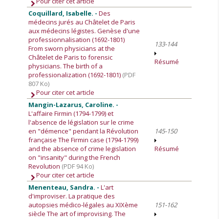
Pour citer cet article
Coquillard, Isabelle. -
Des
médecins jurés au Châtelet de Paris
aux médecins légistes. Genèse d'une
professionnalisation (1692-1801)
133-144
From sworn physicians at the
Châtelet de Paris to forensic
Résumé
physicians. The birth of a
professionalization (1692-1801)
(PDF
807 Ko)
Pour citer cet article
Mangin-Lazarus, Caroline. -
L'affaire Firmin (1794-1799) et
l'absence de législation sur le crime
en "démence" pendant la Révolution
145-150
française The Firmin case (1794-1799)
and the absence of crime legislation
Résumé
on "insanity" during the French
Revolution
(PDF 94 Ko)
Pour citer cet article
Menenteau, Sandra. -
L'art
d'improviser. La pratique des
autopsies médico-légales au XIXème
151-162
siècle The art of improvising. The