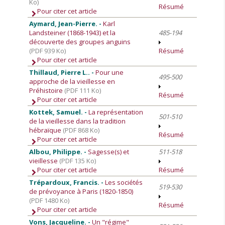
Ko)
Résumé
Pour citer cet article
Aymard, Jean-Pierre. -
Karl
Landsteiner (1868-1943) et la
485-194
découverte des groupes anguins
(PDF 939 Ko)
Résumé
Pour citer cet article
Thillaud, Pierre L.. -
Pour une
495-500
approche de la vieillesse en
Préhistoire
(PDF 111 Ko)
Résumé
Pour citer cet article
Kottek, Samuel. -
La représentation
501-510
de la vieillesse dans la tradition
hébraïque
(PDF 868 Ko)
Résumé
Pour citer cet article
Albou, Philippe. -
Sagesse(s) et
511-518
vieillesse
(PDF 135 Ko)
Pour citer cet article
Résumé
Trépardoux, Francis. -
Les sociétés
519-530
de prévoyance à Paris (1820-1850)
(PDF 1480 Ko)
Résumé
Pour citer cet article
Vons, Jacqueline. -
Un "régime"