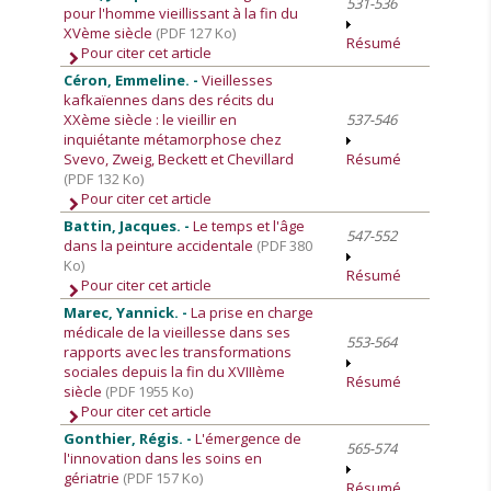
531-536
pour l'homme vieillissant à la fin du
XVème siècle
(PDF 127 Ko)
Résumé
Pour citer cet article
Céron, Emmeline. -
Vieillesses
kafkaïennes dans des récits du
XXème siècle : le vieillir en
537-546
inquiétante métamorphose chez
Svevo, Zweig, Beckett et Chevillard
Résumé
(PDF 132 Ko)
Pour citer cet article
Battin, Jacques. -
Le temps et l'âge
547-552
dans la peinture accidentale
(PDF 380
Ko)
Résumé
Pour citer cet article
Marec, Yannick. -
La prise en charge
médicale de la vieillesse dans ses
553-564
rapports avec les transformations
sociales depuis la fin du XVIIIème
Résumé
siècle
(PDF 1955 Ko)
Pour citer cet article
Gonthier, Régis. -
L'émergence de
565-574
l'innovation dans les soins en
gériatrie
(PDF 157 Ko)
Résumé