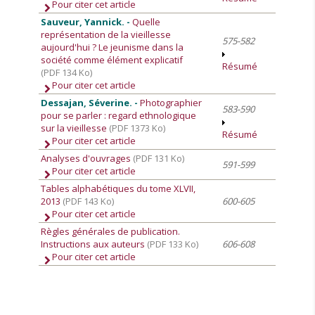
Pour citer cet article
Sauveur, Yannick. -
Quelle
représentation de la vieillesse
575-582
aujourd'hui ? Le jeunisme dans la
société comme élément explicatif
Résumé
(PDF 134 Ko)
Pour citer cet article
Dessajan, Séverine. -
Photographier
583-590
pour se parler : regard ethnologique
sur la vieillesse
(PDF 1373 Ko)
Résumé
Pour citer cet article
Analyses d'ouvrages
(PDF 131 Ko)
591-599
Pour citer cet article
Tables alphabétiques du tome XLVII,
2013
(PDF 143 Ko)
600-605
Pour citer cet article
Règles générales de publication.
Instructions aux auteurs
(PDF 133 Ko)
606-608
Pour citer cet article