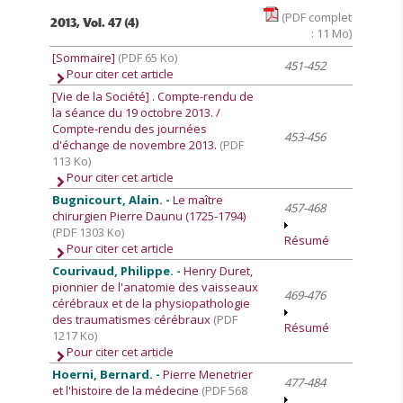
(PDF complet
2013, Vol. 47 (4)
: 11 Mo)
[Sommaire]
(PDF 65 Ko)
451-452
Pour citer cet article
[Vie de la Société]
. Compte-rendu de
la séance du 19 octobre 2013. /
Compte-rendu des journées
453-456
d'échange de novembre 2013.
(PDF
113 Ko)
Pour citer cet article
Bugnicourt, Alain. -
Le maître
457-468
chirurgien Pierre Daunu (1725-1794)
(PDF 1303 Ko)
Résumé
Pour citer cet article
Courivaud, Philippe. -
Henry Duret,
pionnier de l'anatomie des vaisseaux
469-476
cérébraux et de la physiopathologie
des traumatismes cérébraux
(PDF
Résumé
1217 Ko)
Pour citer cet article
Hoerni, Bernard. -
Pierre Menetrier
477-484
et l'histoire de la médecine
(PDF 568