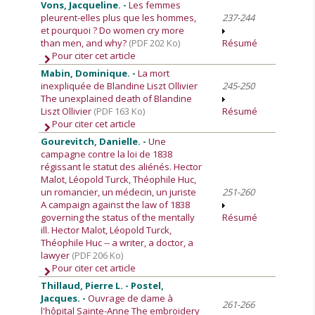
Vons, Jacqueline. -
Les femmes
pleurent-elles plus que les hommes,
237-244
et pourquoi ? Do women cry more
than men, and why?
(PDF 202 Ko)
Résumé
Pour citer cet article
Mabin, Dominique. -
La mort
inexpliquée de Blandine Liszt Ollivier
245-250
The unexplained death of Blandine
Liszt Ollivier
(PDF 163 Ko)
Résumé
Pour citer cet article
Gourevitch, Danielle. -
Une
campagne contre la loi de 1838
régissant le statut des aliénés. Hector
Malot, Léopold Turck, Théophile Huc,
un romancier, un médecin, un juriste
251-260
A campaign against the law of 1838
governing the status of the mentally
Résumé
ill. Hector Malot, Léopold Turck,
Théophile Huc -- a writer, a doctor, a
lawyer
(PDF 206 Ko)
Pour citer cet article
Thillaud, Pierre L. - Postel,
Jacques. -
Ouvrage de dame à
261-266
l'hôpital Sainte-Anne The embroidery