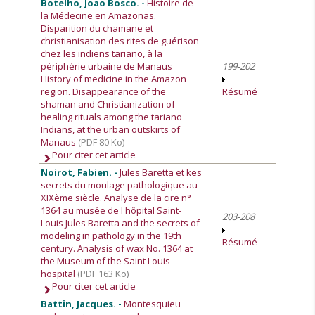
Botelho, Joao Bosco. -
Histoire de
la Médecine en Amazonas.
Disparition du chamane et
christianisation des rites de guérison
chez les indiens tariano, à la
périphérie urbaine de Manaus
199-202
History of medicine in the Amazon
region. Disappearance of the
Résumé
shaman and Christianization of
healing rituals among the tariano
Indians, at the urban outskirts of
Manaus
(PDF 80 Ko)
Pour citer cet article
Noirot, Fabien. -
Jules Baretta et kes
secrets du moulage pathologique au
XIXème siècle. Analyse de la cire n°
1364 au musée de l'hôpital Saint-
203-208
Louis Jules Baretta and the secrets of
modeling in pathology in the 19th
Résumé
century. Analysis of wax No. 1364 at
the Museum of the Saint Louis
hospital
(PDF 163 Ko)
Pour citer cet article
Battin, Jacques. -
Montesquieu