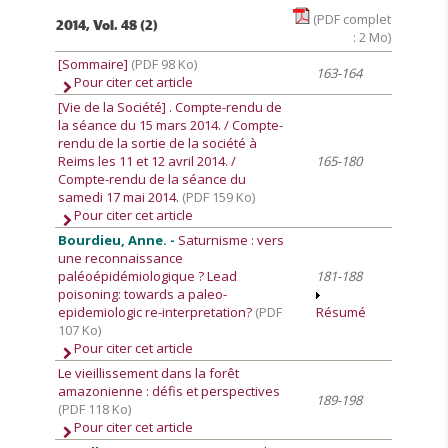
(PDF complet
2014, Vol. 48 (2)
: 2 Mo)
[Sommaire]
(PDF 98 Ko)
163-164
Pour citer cet article
[Vie de la Société]
. Compte-rendu de
la séance du 15 mars 2014. / Compte-
rendu de la sortie de la société à
Reims les 11 et 12 avril 2014. /
165-180
Compte-rendu de la séance du
samedi 17 mai 2014.
(PDF 159 Ko)
Pour citer cet article
Bourdieu, Anne. -
Saturnisme : vers
une reconnaissance
paléoépidémiologique ? Lead
181-188
poisoning: towards a paleo-
epidemiologic re-interpretation?
(PDF
Résumé
107 Ko)
Pour citer cet article
Le vieillissement dans la forêt
amazonienne : défis et perspectives
189-198
(PDF 118 Ko)
Pour citer cet article