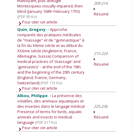
malvoyant, puis aveugle
209-214
Montesquieu visually impaired, then
blind (January 1689- February 1755)
Résumé
(PDF 95 Ko)
Pour citer cet article
Quin, Gregory. -
Approche
comparée des pratiques médicales
de "massage" et de "gymnastique" à
la fin du XIème siècle et au début du
XXème siècle (Angleterre, France,
215-224
Allemagne, Suisse) Comparison of
medical practices of 'massage' and
Résumé
'gymnastics' - at the end of the 19th
and the beginning of the 20th century
(England, France, Germany,
Switzerland)
(PDF 115 Ko)
Pour citer cet article
Albou, Philippe. -
La présence des
volatiles, des animaux aquatiques et
des insectes dans le langage médical
225-236
Presence of terms for birds, aquatic
animals and insects in medical
Résumé
language
(PDF 317 Ko)
Pour citer cet article