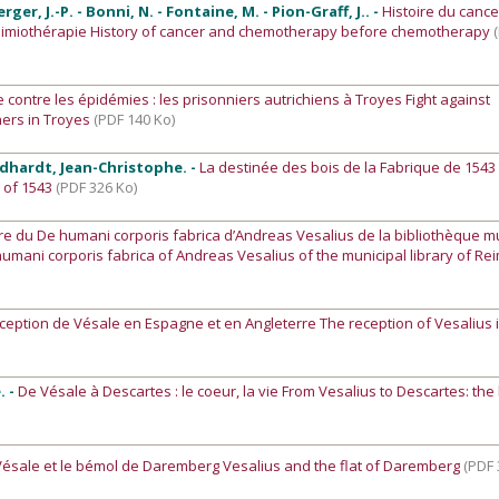
ger, J.-P. - Bonni, N. - Fontaine, M. - Pion-Graff, J.. -
Histoire du cance
chimiothérapie History of cancer and chemotherapy before chemotherapy
e contre les épidémies : les prisonniers autrichiens à Troyes Fight against
ners in Troyes
(PDF 140 Ko)
eidhardt, Jean-Christophe. -
La destinée des bois de la Fabrique de 1543
a of 1543
(PDF 326 Ko)
re du De humani corporis fabrica d’Andreas Vesalius de la bibliothèque m
umani corporis fabrica of Andreas Vesalius of the municipal library of Re
éception de Vésale en Espagne et en Angleterre The reception of Vesalius 
. -
De Vésale à Descartes : le coeur, la vie From Vesalius to Descartes: the 
Vésale et le bémol de Daremberg Vesalius and the flat of Daremberg
(PDF 