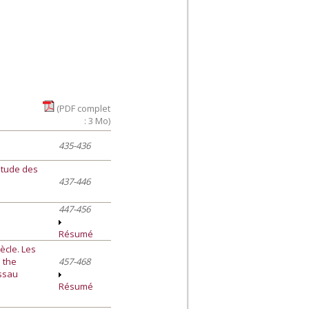
(PDF complet
: 3 Mo)
435-436
étude des
437-446
447-456
Résumé
ècle. Les
n the
457-468
Ossau
Résumé