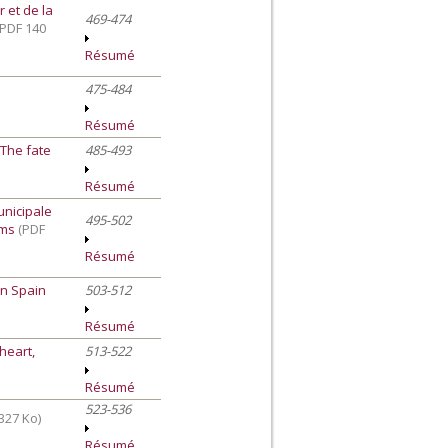
r et de la
469-474
(PDF 140
Résumé
475-484
Résumé
 The fate
485-493
Résumé
unicipale
495-502
ims
(PDF
Résumé
in Spain
503-512
Résumé
heart,
513-522
Résumé
523-536
327 Ko)
Résumé