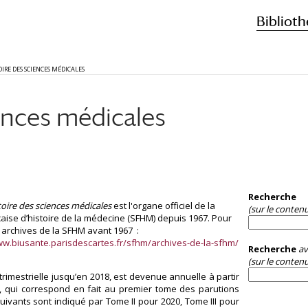
Biblioth
OIRE DES SCIENCES MÉDICALES
ences médicales
Recherche
toire des sciences médicales
est l'organe officiel de la
(sur le conten
çaise d’histoire de la médecine (SFHM) depuis 1967. Pour
s archives de la SFHM avant 1967 :
ww.biusante.parisdescartes.fr/sfhm/archives-de-la-sfhm/
Recherche
av
(sur le contenu
trimestrielle jusqu’en 2018, est devenue annuelle à partir
I, qui correspond en fait au premier tome des parutions
uivants sont indiqué par Tome II pour 2020, Tome III pour