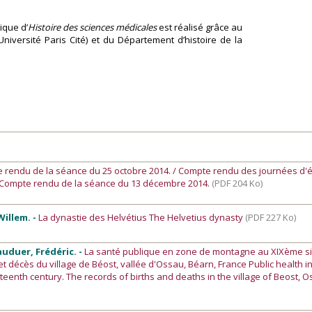
ique d’
Histoire des sciences médicales
est réalisé grâce au
Université Paris Cité) et du Département d’histoire de la
e rendu de la séance du 25 octobre 2014. / Compte rendu des journées d'
/ Compte rendu de la séance du 13 décembre 2014.
(PDF 204 Ko)
Willem. -
La dynastie des Helvétius The Helvetius dynasty
(PDF 227 Ko)
auduer, Frédéric. -
La santé publique en zone de montagne au XIXème si
t décès du village de Béost, vallée d'Ossau, Béarn, France Public health i
eenth century. The records of births and deaths in the village of Beost, 