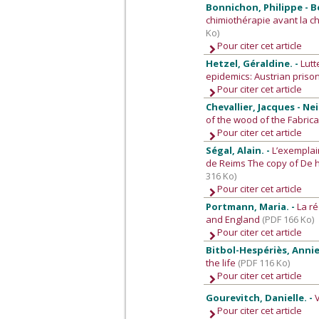
Bonnichon, Philippe - Ber
chimiothérapie avant la 
Ko)
Pour citer cet article
Hetzel, Géraldine. -
Lutt
epidemics: Austrian priso
Pour citer cet article
Chevallier, Jacques - N
of the wood of the Fabric
Pour citer cet article
Ségal, Alain. -
L’exemplai
de Reims The copy of De h
316 Ko)
Pour citer cet article
Portmann, Maria. -
La r
and England
(PDF 166 Ko)
Pour citer cet article
Bitbol-Hespériès, Annie
the life
(PDF 116 Ko)
Pour citer cet article
Gourevitch, Danielle. -
Pour citer cet article