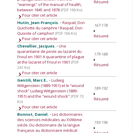
Résumé
"warnings" of the manual of health,
between 1845 and 1878
(PDF 196 Ko)
Pour citer cet article
Hutin, Jean-François. -
Raspail, Don
167-178
Quichotte du camphre ! Raspail, Don
Quixote of camphor!
(PDF 166 Ko)
Résumé
Pour citer cet article
Chevallier, Jacques. -
Une
quarantaine de peste au lazaret du
179-188
Frioul en 1901 A quarantine of plague
at the lazaret of Frioul in 1901
(PDF
Résumé
241 Ko)
Pour citer cet article
Gentili, Marc E.. -
Ludwig
Wittgenstein (1889-1951) et le “wound
189-192
shock” Ludwig Wittgenstein (1889-
1951) and the "wound shock"
(PDF 73
Résumé
Ko)
Pour citer cet article
Bonnot, Daniel. -
Les dictionnaires
des sciences médicales au XVIIIème
193-196
siècle. Du dictionnaire de la langue
française au dictionnaire médical