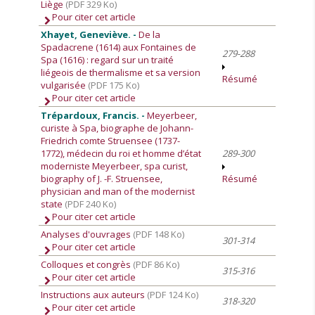
Liège
(PDF 329 Ko)
Pour citer cet article
Xhayet, Geneviève. -
De la
Spadacrene (1614) aux Fontaines de
279-288
Spa (1616) : regard sur un traité
liégeois de thermalisme et sa version
Résumé
vulgarisée
(PDF 175 Ko)
Pour citer cet article
Trépardoux, Francis. -
Meyerbeer,
curiste à Spa, biographe de Johann-
Friedrich comte Struensee (1737-
1772), médecin du roi et homme d’état
289-300
moderniste Meyerbeer, spa curist,
biography of J. -F. Struensee,
Résumé
physician and man of the modernist
state
(PDF 240 Ko)
Pour citer cet article
Analyses d'ouvrages
(PDF 148 Ko)
301-314
Pour citer cet article
Colloques et congrès
(PDF 86 Ko)
315-316
Pour citer cet article
Instructions aux auteurs
(PDF 124 Ko)
318-320
Pour citer cet article