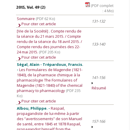
(PDF complet
2015, Vol. 49 (2)
: 4 Mo)
Sommaire
(PDF 62 Ko)
131-132
Pour citer cet article
[Vie de la Société]
. Compte rendu de
la séance du 21 mars 2015. / Compte
rendu de la séance du 18 avril 2015. /
133-140
Compte rendu des journées des 22-
24 mai 2015.
(PDF 205 Ko)
Pour citer cet article
Ségal, Alain - Trépardoux, Francis.
-
Les Formulaires de Magendie (1821-
1840), de la pharmacie chimique à la
141-156
pharmacologie The Formulaires of
Magendie (1821-1840) of the chemical
Résumé
pharmacy to pharmacology
(PDF 235
Ko)
Pour citer cet article
Albou, Philippe. -
Raspail,
propagandiste de lui-même à partir
des “avertissements” de son Manuel
157-166
de santé, entre 1845 et 1878 Raspail,
propagandist himself from the