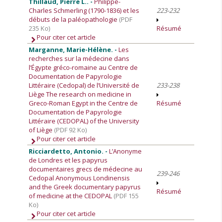
Thillaud, Pierre L.. -
Philippe-
Charles Schmerling (1790-1836) et les
223-232
débuts de la paléopathologie
(PDF
235 Ko)
Résumé
Pour citer cet article
Marganne, Marie-Hélène. -
Les
recherches sur la médecine dans
l’Égypte gréco-romaine au Centre de
Documentation de Papyrologie
Littéraire (Cedopal) de l’Université de
233-238
Liège The research on medicine in
Greco-Roman Egypt in the Centre de
Résumé
Documentation de Papyrologie
Littéraire (CEDOPAL) of the University
of Liège
(PDF 92 Ko)
Pour citer cet article
Ricciardetto, Antonio. -
L’Anonyme
de Londres et les papyrus
documentaires grecs de médecine au
239-246
Cedopal Anonymous Londinensis
and the Greek documentary papyrus
Résumé
of medicine at the CEDOPAL
(PDF 155
Ko)
Pour citer cet article