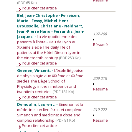
Résumé
(PDF 65 Ko)
Pour citer cet article
Bel, Jean-Christophe - Feireisen,
Marie - Fessy, Michel-Henri -
Broussolle, Christiane - Neidhart,
Jean-Pierre Hano - Ferrandis, Jean-
197-208
Jacques. -
La vie quotidienne des
patients à l’hôtel-Dieu de Lyon au
Résumé
XIXème siècle The daily life of
patients at the Hôtel-Dieu in Lyon in
the nineteenth century
(PDF 253 Ko)
Pour citer cet article
Geenen, Vincent. -
L’école liégeoise
de physiologie aux XIXème et XXème
209-218
siècles The Liège School of
Physiology in the nineteenth and
Résumé
twentieth centuries
(PDF 181 Ko)
Pour citer cet article
Demoulin, Laurent. -
Simenon et la
médecine : un lien étroit et complexe
219-222
Simenon and medicine: a close and
complex relationship
(PDF 81 Ko)
Résumé
Pour citer cet article