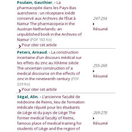
Poulain, Gauthier. -
La
pharmacopée dans les Pays-Bas
autrichiens : un réceptaire inédit
conservé aux Archives de l’État à
247-254
Namur The pharmacopeia in the
Austrian Netherlands: an
Résumé
unpublished book in the Archives of
Namur
(PDF 163 Ko)
Pour citer cet article
Peters, Arnaud. -
La construction
incertaine d'un discours médical sur
les effets du zinc au XIXème siècle
255-268
The uncertain construction of a
medical discourse on the effects of
Résumé
zinc in the nineteenth century
(PDF
229 Ko)
Pour citer cet article
Ségal, Alin. -
L’ancienne faculté de
médecine de Reims, lieu de formation
médicale réputé pour les étudiants
de Liège et du pays de Liège The
269-278
former medical faculty of Reims,
famous place of medical training for
Résumé
students of Liège and the region of